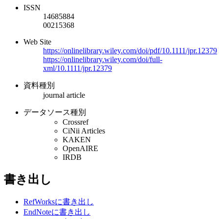
ISSN
14685884
00215368
Web Site
https://onlinelibrary.wiley.com/doi/pdf/10.1111/jpr.12379
https://onlinelibrary.wiley.com/doi/full-
xml/10.1111/jpr.12379
資料種別
journal article
データソース種別
Crossref
CiNii Articles
KAKEN
OpenAIRE
IRDB
書き出し
RefWorksに書き出し
EndNoteに書き出し