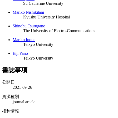
St. Catherine University
Mariko Nishikitani
Kyushu University Hospital
Shinobu Tsurugano
The University of Electro‐Communications
Mariko Inoue
Teikyo University
Eiji Yano
Teikyo University
書誌事項
公開日
2021-09-26
資源種別
journal article
権利情報