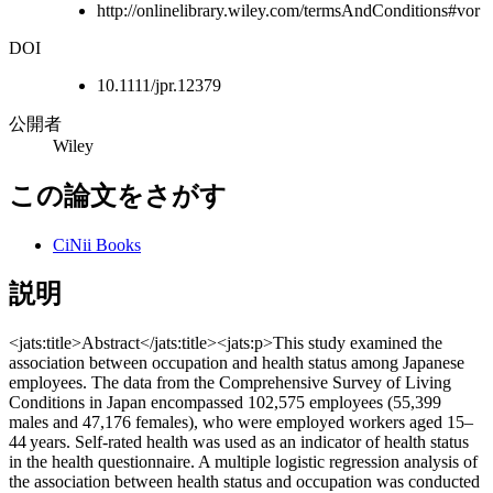
http://onlinelibrary.wiley.com/termsAndConditions#vor
DOI
10.1111/jpr.12379
公開者
Wiley
この論文をさがす
CiNii Books
説明
<jats:title>Abstract</jats:title><jats:p>This study examined the
association between occupation and health status among Japanese
employees. The data from the Comprehensive Survey of Living
Conditions in Japan encompassed 102,575 employees (55,399
males and 47,176 females), who were employed workers aged 15–
44 years. Self‐rated health was used as an indicator of health status
in the health questionnaire. A multiple logistic regression analysis of
the association between health status and occupation was conducted