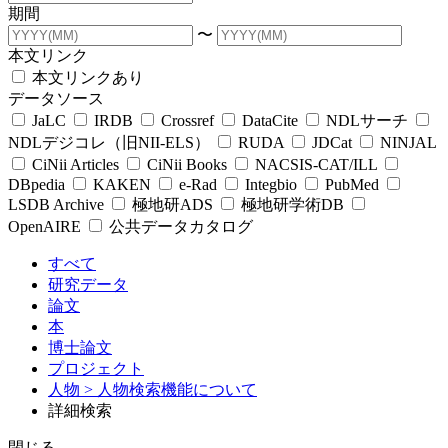
期間
〜
本文リンク
本文リンクあり
データソース
JaLC
IRDB
Crossref
DataCite
NDLサーチ
NDLデジコレ（旧NII-ELS）
RUDA
JDCat
NINJAL
CiNii Articles
CiNii Books
NACSIS-CAT/ILL
DBpedia
KAKEN
e-Rad
Integbio
PubMed
LSDB Archive
極地研ADS
極地研学術DB
OpenAIRE
公共データカタログ
すべて
研究データ
論文
本
博士論文
プロジェクト
人物
> 人物検索機能について
詳細検索
閉じる