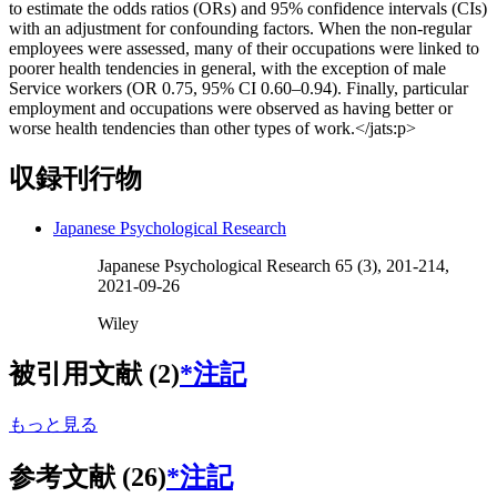
to estimate the odds ratios (ORs) and 95% confidence intervals (CIs)
with an adjustment for confounding factors. When the non‐regular
employees were assessed, many of their occupations were linked to
poorer health tendencies in general, with the exception of male
Service workers (OR 0.75, 95% CI 0.60–0.94). Finally, particular
employment and occupations were observed as having better or
worse health tendencies than other types of work.</jats:p>
収録刊行物
Japanese Psychological Research
Japanese Psychological Research 65 (3), 201-214,
2021-09-26
Wiley
被引用文献 (2)
*注記
もっと見る
参考文献 (26)
*注記