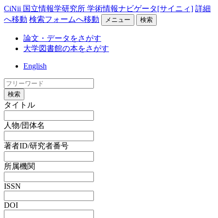
CiNii 国立情報学研究所 学術情報ナビゲータ[サイニィ]
詳細
へ移動
検索フォームへ移動
メニュー
検索
論文・データをさがす
大学図書館の本をさがす
English
検索
タイトル
人物/団体名
著者ID/研究者番号
所属機関
ISSN
DOI