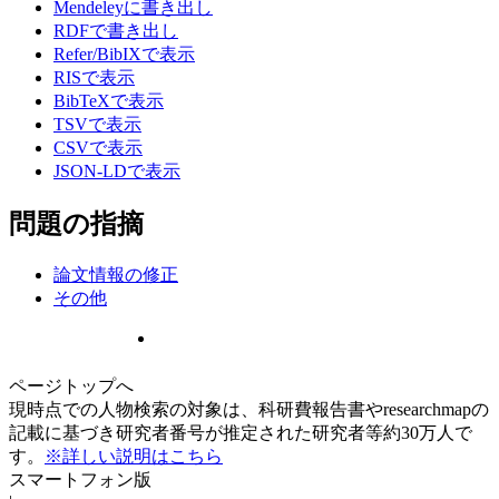
Mendeleyに書き出し
RDFで書き出し
Refer/BibIXで表示
RISで表示
BibTeXで表示
TSVで表示
CSVで表示
JSON-LDで表示
問題の指摘
論文情報の修正
その他
ページトップへ
現時点での人物検索の対象は、科研費報告書やresearchmapの
記載に基づき研究者番号が推定された研究者等約30万人で
す。
※詳しい説明はこちら
スマートフォン版