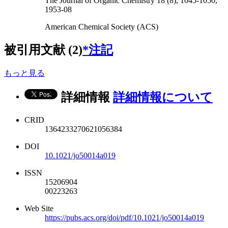
The Journal of Organic Chemistry 18 (8), 1045-1050,
1953-08
American Chemical Society (ACS)
被引用文献 (2)
*注記
もっと見る
詳細情報
詳細情報について
CRID
1364233270621056384
DOI
10.1021/jo50014a019
ISSN
15206904
00223263
Web Site
https://pubs.acs.org/doi/pdf/10.1021/jo50014a019