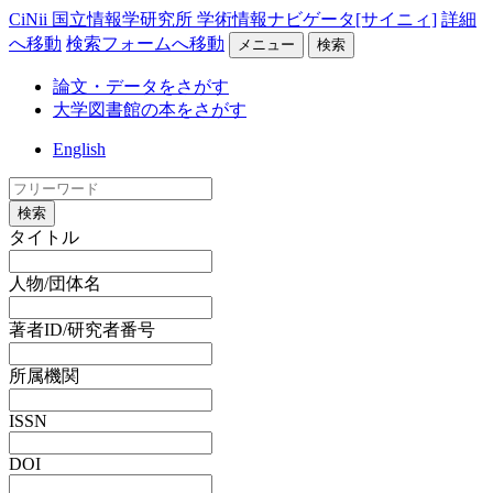
CiNii 国立情報学研究所 学術情報ナビゲータ[サイニィ]
詳細
へ移動
検索フォームへ移動
メニュー
検索
論文・データをさがす
大学図書館の本をさがす
English
検索
タイトル
人物/団体名
著者ID/研究者番号
所属機関
ISSN
DOI