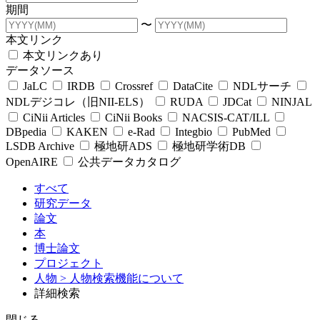
期間
〜
本文リンク
本文リンクあり
データソース
JaLC
IRDB
Crossref
DataCite
NDLサーチ
NDLデジコレ（旧NII-ELS）
RUDA
JDCat
NINJAL
CiNii Articles
CiNii Books
NACSIS-CAT/ILL
DBpedia
KAKEN
e-Rad
Integbio
PubMed
LSDB Archive
極地研ADS
極地研学術DB
OpenAIRE
公共データカタログ
すべて
研究データ
論文
本
博士論文
プロジェクト
人物
> 人物検索機能について
詳細検索
閉じる