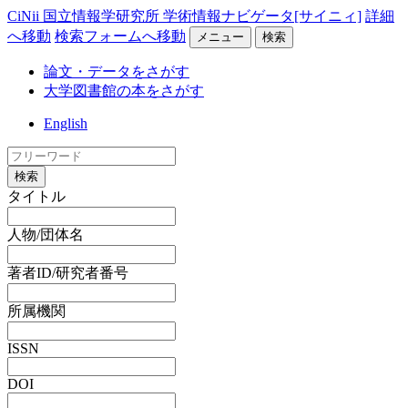
CiNii 国立情報学研究所 学術情報ナビゲータ[サイニィ]
詳細
へ移動
検索フォームへ移動
メニュー
検索
論文・データをさがす
大学図書館の本をさがす
English
検索
タイトル
人物/団体名
著者ID/研究者番号
所属機関
ISSN
DOI