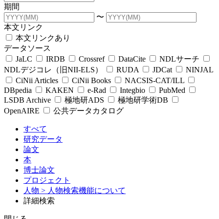
期間
〜
本文リンク
本文リンクあり
データソース
JaLC
IRDB
Crossref
DataCite
NDLサーチ
NDLデジコレ（旧NII-ELS）
RUDA
JDCat
NINJAL
CiNii Articles
CiNii Books
NACSIS-CAT/ILL
DBpedia
KAKEN
e-Rad
Integbio
PubMed
LSDB Archive
極地研ADS
極地研学術DB
OpenAIRE
公共データカタログ
すべて
研究データ
論文
本
博士論文
プロジェクト
人物
> 人物検索機能について
詳細検索
閉じる