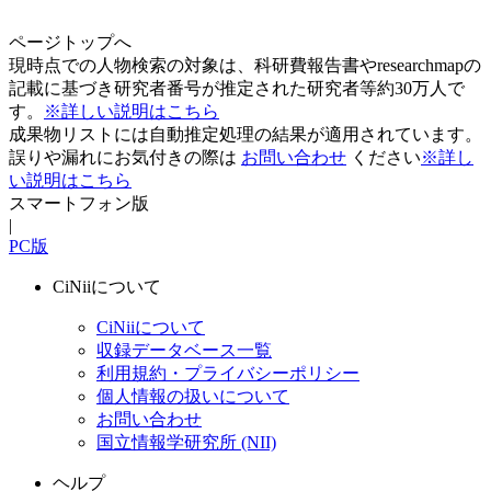
ページトップへ
現時点での人物検索の対象は、科研費報告書やresearchmapの
記載に基づき研究者番号が推定された研究者等約30万人で
す。
※詳しい説明はこちら
成果物リストには自動推定処理の結果が適用されています。
誤りや漏れにお気付きの際は
お問い合わせ
ください
※詳し
い説明はこちら
スマートフォン版
|
PC版
CiNiiについて
CiNiiについて
収録データベース一覧
利用規約・プライバシーポリシー
個人情報の扱いについて
お問い合わせ
国立情報学研究所 (NII)
ヘルプ