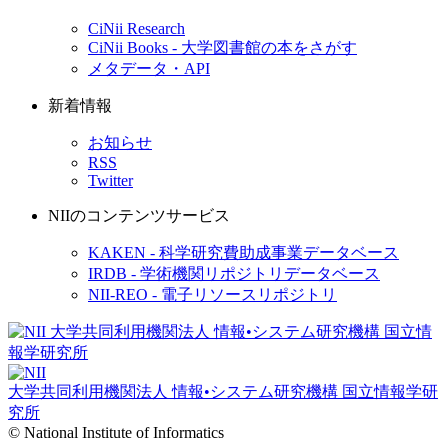
CiNii Research
CiNii Books - 大学図書館の本をさがす
メタデータ・API
新着情報
お知らせ
RSS
Twitter
NIIのコンテンツサービス
KAKEN - 科学研究費助成事業データベース
IRDB - 学術機関リポジトリデータベース
NII-REO - 電子リソースリポジトリ
大学共同利用機関法人 情報•システム研究機構
国立情報学研
究所
© National Institute of Informatics