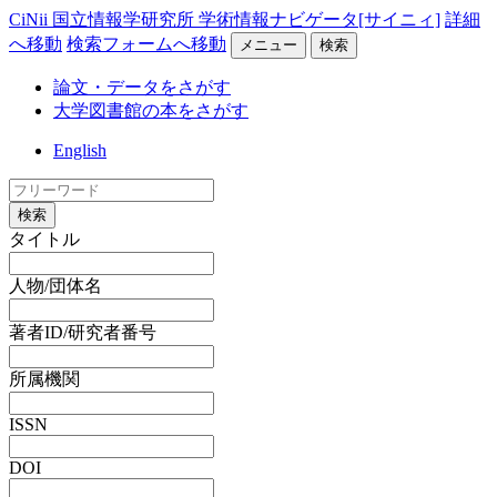
CiNii 国立情報学研究所 学術情報ナビゲータ[サイニィ]
詳細
へ移動
検索フォームへ移動
メニュー
検索
論文・データをさがす
大学図書館の本をさがす
English
検索
タイトル
人物/団体名
著者ID/研究者番号
所属機関
ISSN
DOI