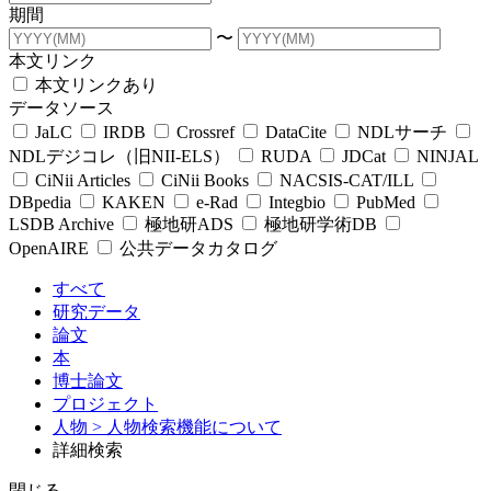
期間
〜
本文リンク
本文リンクあり
データソース
JaLC
IRDB
Crossref
DataCite
NDLサーチ
NDLデジコレ（旧NII-ELS）
RUDA
JDCat
NINJAL
CiNii Articles
CiNii Books
NACSIS-CAT/ILL
DBpedia
KAKEN
e-Rad
Integbio
PubMed
LSDB Archive
極地研ADS
極地研学術DB
OpenAIRE
公共データカタログ
すべて
研究データ
論文
本
博士論文
プロジェクト
人物
> 人物検索機能について
詳細検索
閉じる