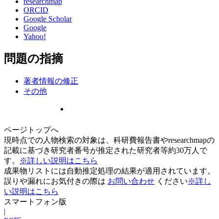
researchmap
ORCID
Google Scholar
Google
Yahoo!
問題の指摘
著者情報の修正
その他
ページトップへ
現時点での人物検索の対象は、科研費報告書やresearchmapの
記載に基づき研究者番号が推定された研究者等約30万人で
す。
※詳しい説明はこちら
成果物リストには自動推定処理の結果が適用されています。
誤りや漏れにお気付きの際は
お問い合わせ
ください
※詳し
い説明はこちら
スマートフォン版
|