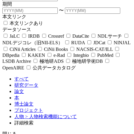
期間
〜
本文リンク
本文リンクあり
データソース
JaLC
IRDB
Crossref
DataCite
NDLサーチ
NDLデジコレ（旧NII-ELS）
RUDA
JDCat
NINJAL
CiNii Articles
CiNii Books
NACSIS-CAT/ILL
DBpedia
KAKEN
e-Rad
Integbio
PubMed
LSDB Archive
極地研ADS
極地研学術DB
OpenAIRE
公共データカタログ
すべて
研究データ
論文
本
博士論文
プロジェクト
人物
> 人物検索機能について
詳細検索
閉じる