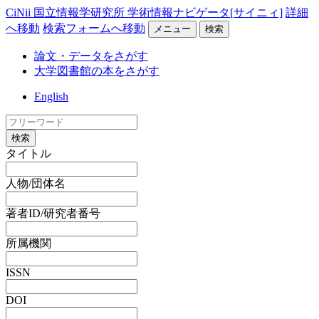
CiNii 国立情報学研究所 学術情報ナビゲータ[サイニィ]
詳細
へ移動
検索フォームへ移動
メニュー
検索
論文・データをさがす
大学図書館の本をさがす
English
検索
タイトル
人物/団体名
著者ID/研究者番号
所属機関
ISSN
DOI