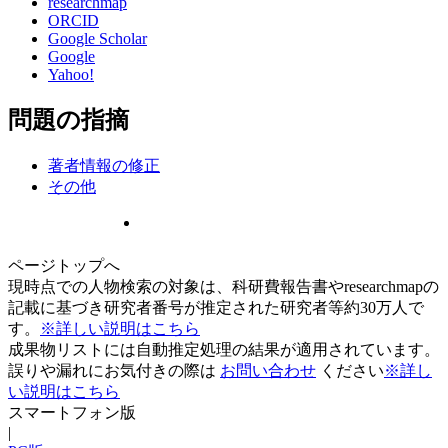
researchmap
ORCID
Google Scholar
Google
Yahoo!
問題の指摘
著者情報の修正
その他
ページトップへ
現時点での人物検索の対象は、科研費報告書やresearchmapの
記載に基づき研究者番号が推定された研究者等約30万人で
す。
※詳しい説明はこちら
成果物リストには自動推定処理の結果が適用されています。
誤りや漏れにお気付きの際は
お問い合わせ
ください
※詳し
い説明はこちら
スマートフォン版
|