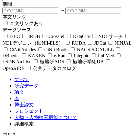
期間
〜
本文リンク
本文リンクあり
データソース
JaLC
IRDB
Crossref
DataCite
NDLサーチ
NDLデジコレ（旧NII-ELS）
RUDA
JDCat
NINJAL
CiNii Articles
CiNii Books
NACSIS-CAT/ILL
DBpedia
KAKEN
e-Rad
Integbio
PubMed
LSDB Archive
極地研ADS
極地研学術DB
OpenAIRE
公共データカタログ
すべて
研究データ
論文
本
博士論文
プロジェクト
人物
> 人物検索機能について
詳細検索
閉じる