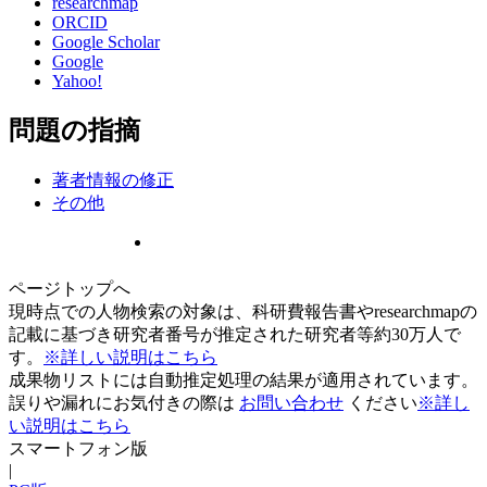
researchmap
ORCID
Google Scholar
Google
Yahoo!
問題の指摘
著者情報の修正
その他
ページトップへ
現時点での人物検索の対象は、科研費報告書やresearchmapの
記載に基づき研究者番号が推定された研究者等約30万人で
す。
※詳しい説明はこちら
成果物リストには自動推定処理の結果が適用されています。
誤りや漏れにお気付きの際は
お問い合わせ
ください
※詳し
い説明はこちら
スマートフォン版
|