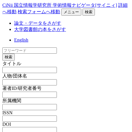
CiNii 国立情報学研究所 学術情報ナビゲータ[サイニィ]
詳細
へ移動
検索フォームへ移動
メニュー
検索
論文・データをさがす
大学図書館の本をさがす
English
検索
タイトル
人物/団体名
著者ID/研究者番号
所属機関
ISSN
DOI