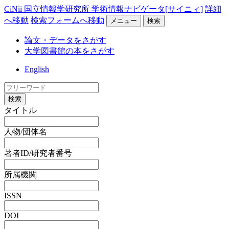
CiNii 国立情報学研究所 学術情報ナビゲータ[サイニィ]
詳細
へ移動
検索フォームへ移動
メニュー
検索
論文・データをさがす
大学図書館の本をさがす
English
検索
タイトル
人物/団体名
著者ID/研究者番号
所属機関
ISSN
DOI