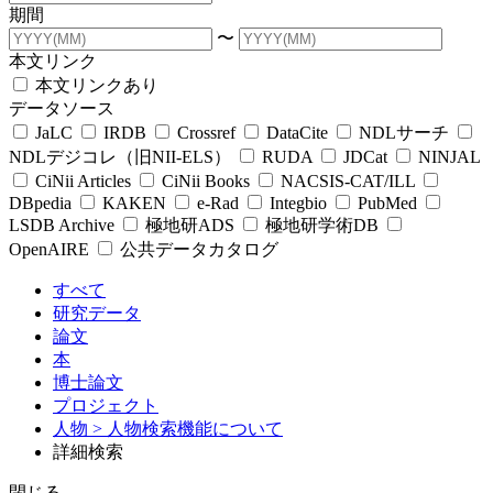
期間
〜
本文リンク
本文リンクあり
データソース
JaLC
IRDB
Crossref
DataCite
NDLサーチ
NDLデジコレ（旧NII-ELS）
RUDA
JDCat
NINJAL
CiNii Articles
CiNii Books
NACSIS-CAT/ILL
DBpedia
KAKEN
e-Rad
Integbio
PubMed
LSDB Archive
極地研ADS
極地研学術DB
OpenAIRE
公共データカタログ
すべて
研究データ
論文
本
博士論文
プロジェクト
人物
> 人物検索機能について
詳細検索
閉じる