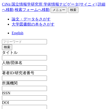
CiNii 国立情報学研究所 学術情報ナビゲータ[サイニィ]
詳細
へ移動
検索フォームへ移動
メニュー
検索
論文・データをさがす
大学図書館の本をさがす
English
検索
タイトル
人物/団体名
著者ID/研究者番号
所属機関
ISSN
DOI