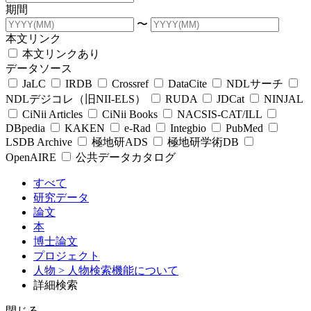
期間
〜
本文リンク
本文リンクあり
データソース
JaLC
IRDB
Crossref
DataCite
NDLサーチ
NDLデジコレ（旧NII-ELS）
RUDA
JDCat
NINJAL
CiNii Articles
CiNii Books
NACSIS-CAT/ILL
DBpedia
KAKEN
e-Rad
Integbio
PubMed
LSDB Archive
極地研ADS
極地研学術DB
OpenAIRE
公共データカタログ
すべて
研究データ
論文
本
博士論文
プロジェクト
人物
> 人物検索機能について
詳細検索
閉じる