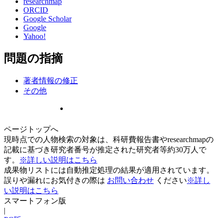
researchmap
ORCID
Google Scholar
Google
Yahoo!
問題の指摘
著者情報の修正
その他
ページトップへ
現時点での人物検索の対象は、科研費報告書やresearchmapの
記載に基づき研究者番号が推定された研究者等約30万人で
す。
※詳しい説明はこちら
成果物リストには自動推定処理の結果が適用されています。
誤りや漏れにお気付きの際は
お問い合わせ
ください
※詳し
い説明はこちら
スマートフォン版
|