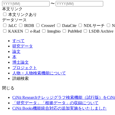
〜
本文リンク
本文リンクあり
データソース
JaLC
IRDB
Crossref
DataCite
NDLサーチ
N
KAKEN
e-Rad
Integbio
PubMed
LSDB Archive
すべて
研究データ
論文
本
博士論文
プロジェクト
人物
> 人物検索機能について
詳細検索
閉じる
CiNii Researchナレッジグラフ検索機能（試行版）をCiN
「研究データ」「根拠データ」の収録について
CiNii Books機能統合対応の追加実施をいたしました