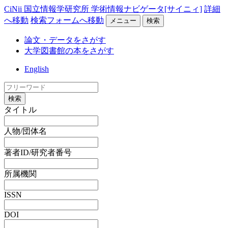
CiNii 国立情報学研究所 学術情報ナビゲータ[サイニィ]
詳細
へ移動
検索フォームへ移動
メニュー
検索
論文・データをさがす
大学図書館の本をさがす
English
検索
タイトル
人物/団体名
著者ID/研究者番号
所属機関
ISSN
DOI