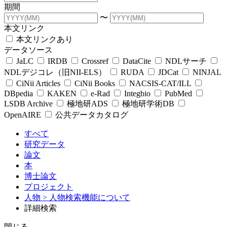
期間
〜
本文リンク
本文リンクあり
データソース
JaLC
IRDB
Crossref
DataCite
NDLサーチ
NDLデジコレ（旧NII-ELS）
RUDA
JDCat
NINJAL
CiNii Articles
CiNii Books
NACSIS-CAT/ILL
DBpedia
KAKEN
e-Rad
Integbio
PubMed
LSDB Archive
極地研ADS
極地研学術DB
OpenAIRE
公共データカタログ
すべて
研究データ
論文
本
博士論文
プロジェクト
人物
> 人物検索機能について
詳細検索
閉じる