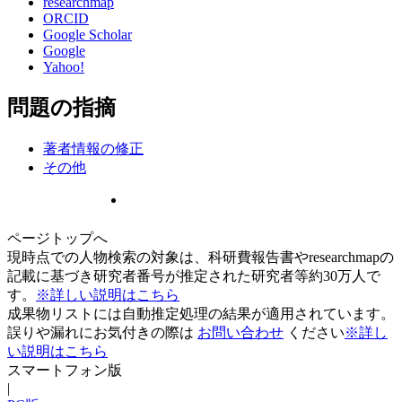
researchmap
ORCID
Google Scholar
Google
Yahoo!
問題の指摘
著者情報の修正
その他
ページトップへ
現時点での人物検索の対象は、科研費報告書やresearchmapの
記載に基づき研究者番号が推定された研究者等約30万人で
す。
※詳しい説明はこちら
成果物リストには自動推定処理の結果が適用されています。
誤りや漏れにお気付きの際は
お問い合わせ
ください
※詳し
い説明はこちら
スマートフォン版
|