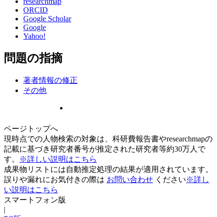
researchmap
ORCID
Google Scholar
Google
Yahoo!
問題の指摘
著者情報の修正
その他
ページトップへ
現時点での人物検索の対象は、科研費報告書やresearchmapの
記載に基づき研究者番号が推定された研究者等約30万人で
す。
※詳しい説明はこちら
成果物リストには自動推定処理の結果が適用されています。
誤りや漏れにお気付きの際は
お問い合わせ
ください
※詳し
い説明はこちら
スマートフォン版
|