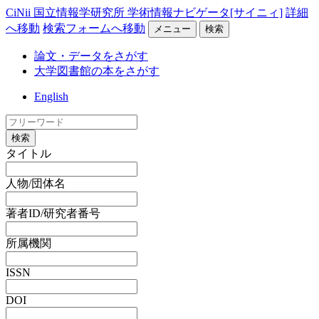
CiNii 国立情報学研究所 学術情報ナビゲータ[サイニィ]
詳細
へ移動
検索フォームへ移動
メニュー
検索
論文・データをさがす
大学図書館の本をさがす
English
検索
タイトル
人物/団体名
著者ID/研究者番号
所属機関
ISSN
DOI