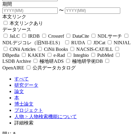
期間
〜
本文リンク
本文リンクあり
データソース
JaLC
IRDB
Crossref
DataCite
NDLサーチ
NDLデジコレ（旧NII-ELS）
RUDA
JDCat
NINJAL
CiNii Articles
CiNii Books
NACSIS-CAT/ILL
DBpedia
KAKEN
e-Rad
Integbio
PubMed
LSDB Archive
極地研ADS
極地研学術DB
OpenAIRE
公共データカタログ
すべて
研究データ
論文
本
博士論文
プロジェクト
人物
> 人物検索機能について
詳細検索
閉じる