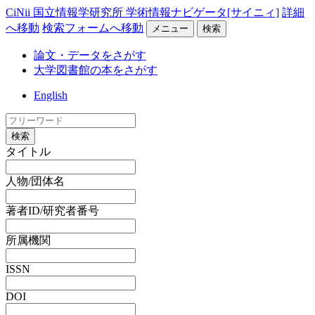
CiNii 国立情報学研究所 学術情報ナビゲータ[サイニィ]
詳細
へ移動
検索フォームへ移動
メニュー
検索
論文・データをさがす
大学図書館の本をさがす
English
検索
タイトル
人物/団体名
著者ID/研究者番号
所属機関
ISSN
DOI