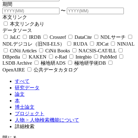
期間
〜
本文リンク
本文リンクあり
データソース
JaLC
IRDB
Crossref
DataCite
NDLサーチ
NDLデジコレ（旧NII-ELS）
RUDA
JDCat
NINJAL
CiNii Articles
CiNii Books
NACSIS-CAT/ILL
DBpedia
KAKEN
e-Rad
Integbio
PubMed
LSDB Archive
極地研ADS
極地研学術DB
OpenAIRE
公共データカタログ
すべて
研究データ
論文
本
博士論文
プロジェクト
人物
> 人物検索機能について
詳細検索
閉じる