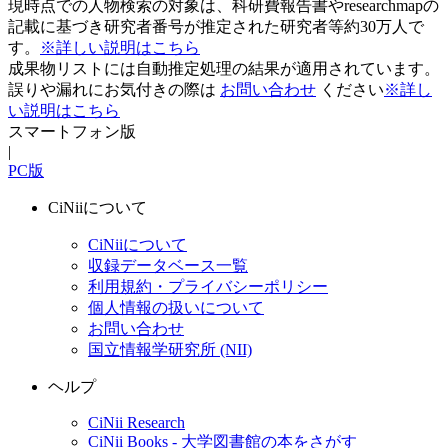
現時点での人物検索の対象は、科研費報告書やresearchmapの
記載に基づき研究者番号が推定された研究者等約30万人で
す。
※詳しい説明はこちら
成果物リストには自動推定処理の結果が適用されています。
誤りや漏れにお気付きの際は
お問い合わせ
ください
※詳し
い説明はこちら
スマートフォン版
|
PC版
CiNiiについて
CiNiiについて
収録データベース一覧
利用規約・プライバシーポリシー
個人情報の扱いについて
お問い合わせ
国立情報学研究所 (NII)
ヘルプ
CiNii Research
CiNii Books - 大学図書館の本をさがす