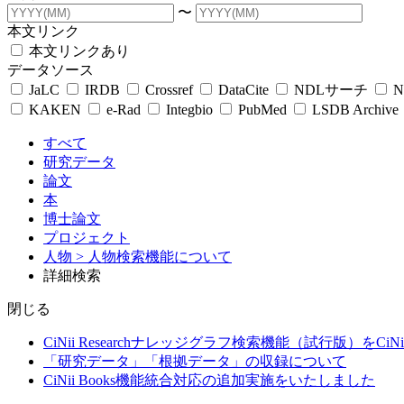
〜
本文リンク
本文リンクあり
データソース
JaLC
IRDB
Crossref
DataCite
NDLサーチ
N
KAKEN
e-Rad
Integbio
PubMed
LSDB Archive
すべて
研究データ
論文
本
博士論文
プロジェクト
人物
> 人物検索機能について
詳細検索
閉じる
CiNii Researchナレッジグラフ検索機能（試行版）をCiN
「研究データ」「根拠データ」の収録について
CiNii Books機能統合対応の追加実施をいたしました