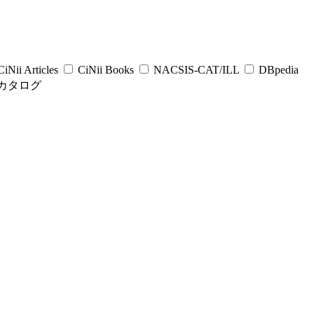
iNii Articles
CiNii Books
NACSIS-CAT/ILL
DBpedia
カタログ