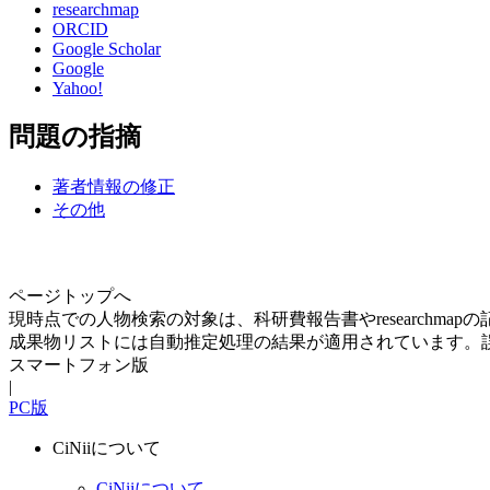
researchmap
ORCID
Google Scholar
Google
Yahoo!
問題の指摘
著者情報の修正
その他
ページトップへ
現時点での人物検索の対象は、科研費報告書やresearchma
成果物リストには自動推定処理の結果が適用されています。
スマートフォン版
|
PC版
CiNiiについて
CiNiiについて