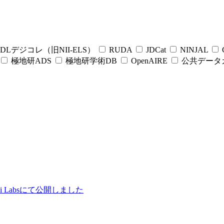
DLデジコレ（旧NII-ELS）
RUDA
JDCat
NINJAL
C
極地研ADS
極地研学術DB
OpenAIRE
公共データ
ii Labsにて公開しました