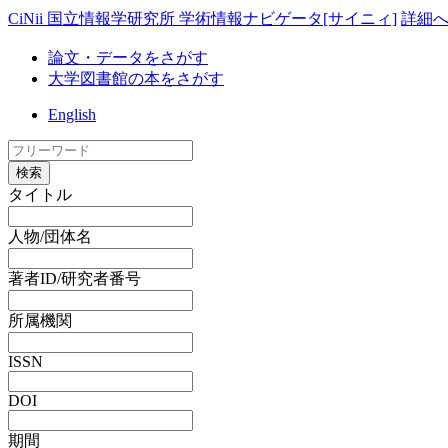
CiNii 国立情報学研究所 学術情報ナビゲータ[サイニィ]
詳細
論文・データをさがす
大学図書館の本をさがす
English
検索
タイトル
人物/団体名
著者ID/研究者番号
所属機関
ISSN
DOI
期間