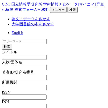
CiNii 国立情報学研究所 学術情報ナビゲータ[サイニィ]
詳細
へ移動
検索フォームへ移動
メニュー
検索
論文・データをさがす
大学図書館の本をさがす
English
検索
タイトル
人物/団体名
著者ID/研究者番号
所属機関
ISSN
DOI