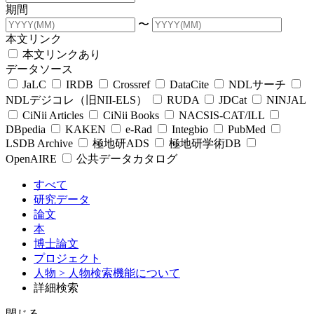
期間
〜
本文リンク
本文リンクあり
データソース
JaLC
IRDB
Crossref
DataCite
NDLサーチ
NDLデジコレ（旧NII-ELS）
RUDA
JDCat
NINJAL
CiNii Articles
CiNii Books
NACSIS-CAT/ILL
DBpedia
KAKEN
e-Rad
Integbio
PubMed
LSDB Archive
極地研ADS
極地研学術DB
OpenAIRE
公共データカタログ
すべて
研究データ
論文
本
博士論文
プロジェクト
人物
> 人物検索機能について
詳細検索
閉じる