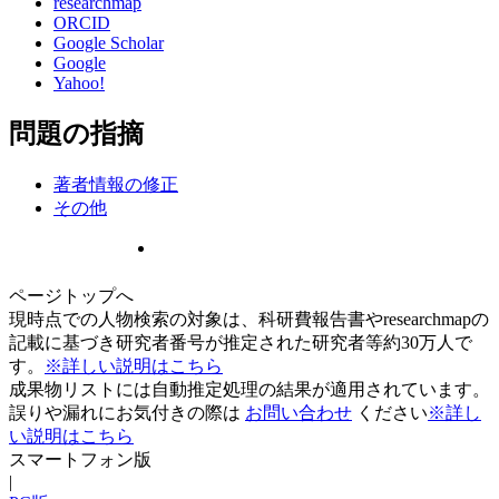
researchmap
ORCID
Google Scholar
Google
Yahoo!
問題の指摘
著者情報の修正
その他
ページトップへ
現時点での人物検索の対象は、科研費報告書やresearchmapの
記載に基づき研究者番号が推定された研究者等約30万人で
す。
※詳しい説明はこちら
成果物リストには自動推定処理の結果が適用されています。
誤りや漏れにお気付きの際は
お問い合わせ
ください
※詳し
い説明はこちら
スマートフォン版
|