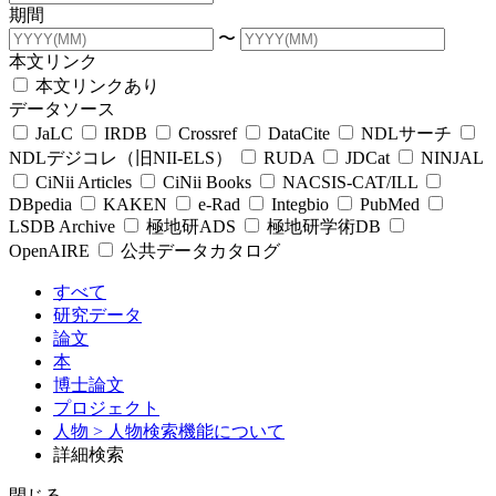
期間
〜
本文リンク
本文リンクあり
データソース
JaLC
IRDB
Crossref
DataCite
NDLサーチ
NDLデジコレ（旧NII-ELS）
RUDA
JDCat
NINJAL
CiNii Articles
CiNii Books
NACSIS-CAT/ILL
DBpedia
KAKEN
e-Rad
Integbio
PubMed
LSDB Archive
極地研ADS
極地研学術DB
OpenAIRE
公共データカタログ
すべて
研究データ
論文
本
博士論文
プロジェクト
人物
> 人物検索機能について
詳細検索
閉じる