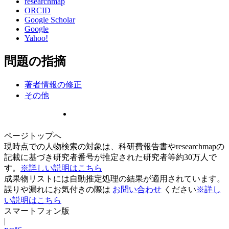
researchmap
ORCID
Google Scholar
Google
Yahoo!
問題の指摘
著者情報の修正
その他
ページトップへ
現時点での人物検索の対象は、科研費報告書やresearchmapの
記載に基づき研究者番号が推定された研究者等約30万人で
す。
※詳しい説明はこちら
成果物リストには自動推定処理の結果が適用されています。
誤りや漏れにお気付きの際は
お問い合わせ
ください
※詳し
い説明はこちら
スマートフォン版
|