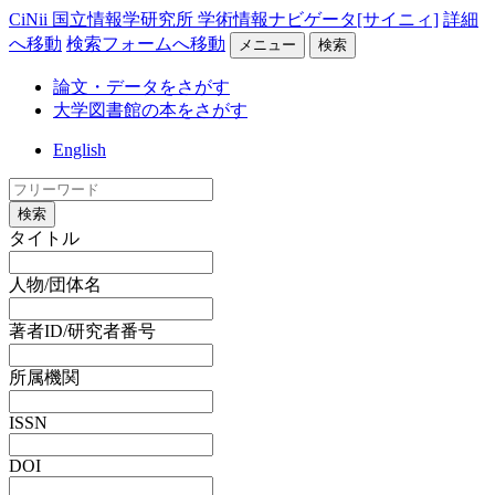
CiNii 国立情報学研究所 学術情報ナビゲータ[サイニィ]
詳細
へ移動
検索フォームへ移動
メニュー
検索
論文・データをさがす
大学図書館の本をさがす
English
検索
タイトル
人物/団体名
著者ID/研究者番号
所属機関
ISSN
DOI