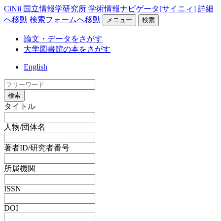
CiNii 国立情報学研究所 学術情報ナビゲータ[サイニィ]
詳細
へ移動
検索フォームへ移動
メニュー
検索
論文・データをさがす
大学図書館の本をさがす
English
検索
タイトル
人物/団体名
著者ID/研究者番号
所属機関
ISSN
DOI