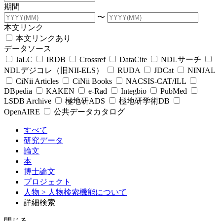
期間
〜
本文リンク
本文リンクあり
データソース
JaLC
IRDB
Crossref
DataCite
NDLサーチ
NDLデジコレ（旧NII-ELS）
RUDA
JDCat
NINJAL
CiNii Articles
CiNii Books
NACSIS-CAT/ILL
DBpedia
KAKEN
e-Rad
Integbio
PubMed
LSDB Archive
極地研ADS
極地研学術DB
OpenAIRE
公共データカタログ
すべて
研究データ
論文
本
博士論文
プロジェクト
人物
> 人物検索機能について
詳細検索
閉じる