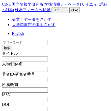
CiNii 国立情報学研究所 学術情報ナビゲータ[サイニィ]
詳細
へ移動
検索フォームへ移動
メニュー
検索
論文・データをさがす
大学図書館の本をさがす
English
検索
タイトル
人物/団体名
著者ID/研究者番号
所属機関
ISSN
DOI