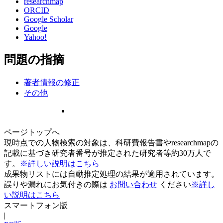
researchmap
ORCID
Google Scholar
Google
Yahoo!
問題の指摘
著者情報の修正
その他
ページトップへ
現時点での人物検索の対象は、科研費報告書やresearchmapの
記載に基づき研究者番号が推定された研究者等約30万人で
す。
※詳しい説明はこちら
成果物リストには自動推定処理の結果が適用されています。
誤りや漏れにお気付きの際は
お問い合わせ
ください
※詳し
い説明はこちら
スマートフォン版
|