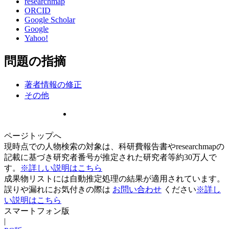
researchmap
ORCID
Google Scholar
Google
Yahoo!
問題の指摘
著者情報の修正
その他
ページトップへ
現時点での人物検索の対象は、科研費報告書やresearchmapの
記載に基づき研究者番号が推定された研究者等約30万人で
す。
※詳しい説明はこちら
成果物リストには自動推定処理の結果が適用されています。
誤りや漏れにお気付きの際は
お問い合わせ
ください
※詳し
い説明はこちら
スマートフォン版
|