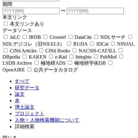
期間
〜
本文リンク
本文リンクあり
データソース
JaLC
IRDB
Crossref
DataCite
NDLサーチ
NDLデジコレ（旧NII-ELS）
RUDA
JDCat
NINJAL
CiNii Articles
CiNii Books
NACSIS-CAT/ILL
DBpedia
KAKEN
e-Rad
Integbio
PubMed
LSDB Archive
極地研ADS
極地研学術DB
OpenAIRE
公共データカタログ
すべて
研究データ
論文
本
博士論文
プロジェクト
人物
> 人物検索機能について
詳細検索
閉じる