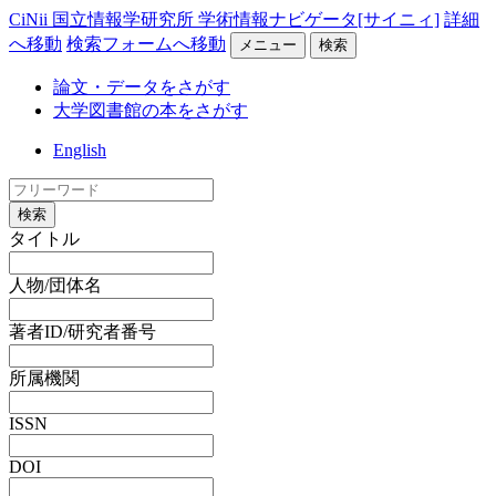
CiNii 国立情報学研究所 学術情報ナビゲータ[サイニィ]
詳細
へ移動
検索フォームへ移動
メニュー
検索
論文・データをさがす
大学図書館の本をさがす
English
検索
タイトル
人物/団体名
著者ID/研究者番号
所属機関
ISSN
DOI