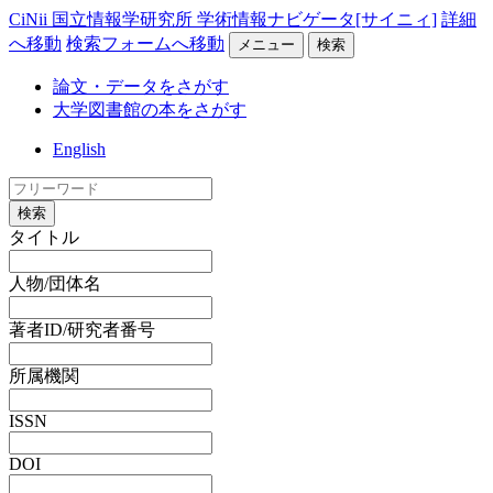
CiNii 国立情報学研究所 学術情報ナビゲータ[サイニィ]
詳細
へ移動
検索フォームへ移動
メニュー
検索
論文・データをさがす
大学図書館の本をさがす
English
検索
タイトル
人物/団体名
著者ID/研究者番号
所属機関
ISSN
DOI