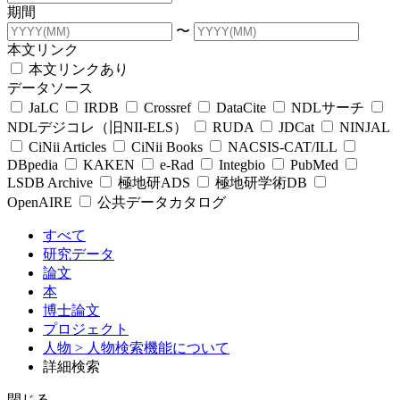
期間
〜
本文リンク
本文リンクあり
データソース
JaLC
IRDB
Crossref
DataCite
NDLサーチ
NDLデジコレ（旧NII-ELS）
RUDA
JDCat
NINJAL
CiNii Articles
CiNii Books
NACSIS-CAT/ILL
DBpedia
KAKEN
e-Rad
Integbio
PubMed
LSDB Archive
極地研ADS
極地研学術DB
OpenAIRE
公共データカタログ
すべて
研究データ
論文
本
博士論文
プロジェクト
人物
> 人物検索機能について
詳細検索
閉じる