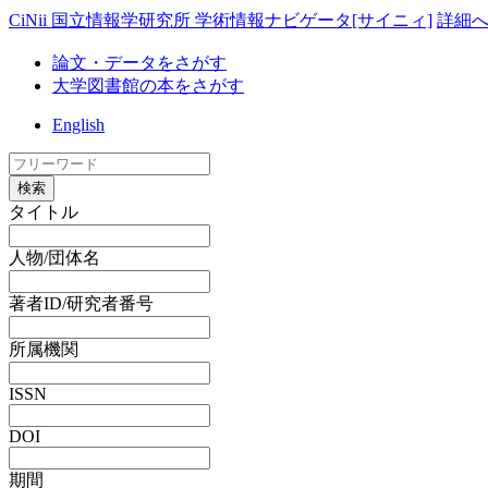
CiNii 国立情報学研究所 学術情報ナビゲータ[サイニィ]
詳細
論文・データをさがす
大学図書館の本をさがす
English
検索
タイトル
人物/団体名
著者ID/研究者番号
所属機関
ISSN
DOI
期間