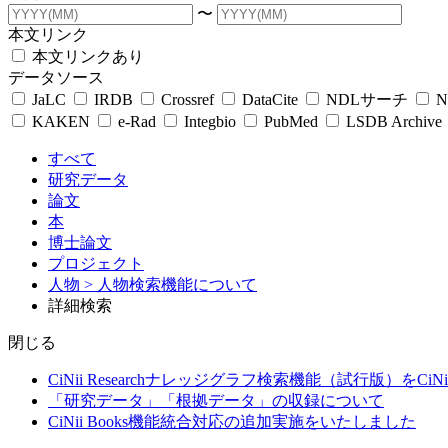
〜
本文リンク
本文リンクあり
データソース
JaLC
IRDB
Crossref
DataCite
NDLサーチ
N
KAKEN
e-Rad
Integbio
PubMed
LSDB Archive
すべて
研究データ
論文
本
博士論文
プロジェクト
人物
> 人物検索機能について
詳細検索
閉じる
CiNii Researchナレッジグラフ検索機能（試行版）をCiN
「研究データ」「根拠データ」の収録について
CiNii Books機能統合対応の追加実施をいたしました