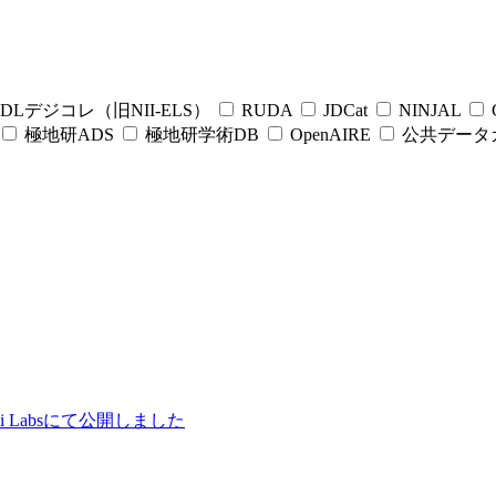
DLデジコレ（旧NII-ELS）
RUDA
JDCat
NINJAL
C
極地研ADS
極地研学術DB
OpenAIRE
公共データ
ii Labsにて公開しました