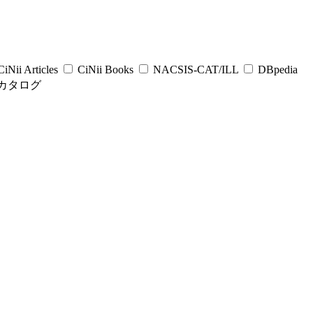
iNii Articles
CiNii Books
NACSIS-CAT/ILL
DBpedia
カタログ