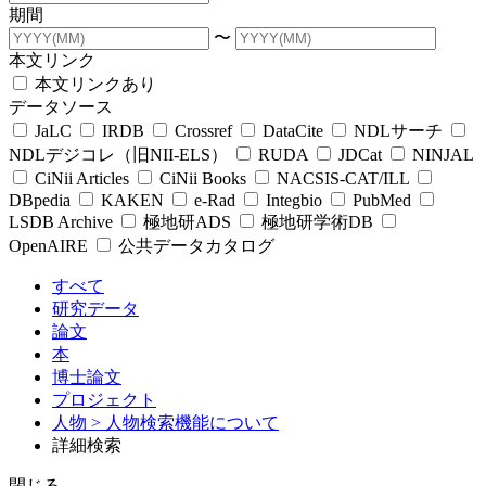
期間
〜
本文リンク
本文リンクあり
データソース
JaLC
IRDB
Crossref
DataCite
NDLサーチ
NDLデジコレ（旧NII-ELS）
RUDA
JDCat
NINJAL
CiNii Articles
CiNii Books
NACSIS-CAT/ILL
DBpedia
KAKEN
e-Rad
Integbio
PubMed
LSDB Archive
極地研ADS
極地研学術DB
OpenAIRE
公共データカタログ
すべて
研究データ
論文
本
博士論文
プロジェクト
人物
> 人物検索機能について
詳細検索
閉じる