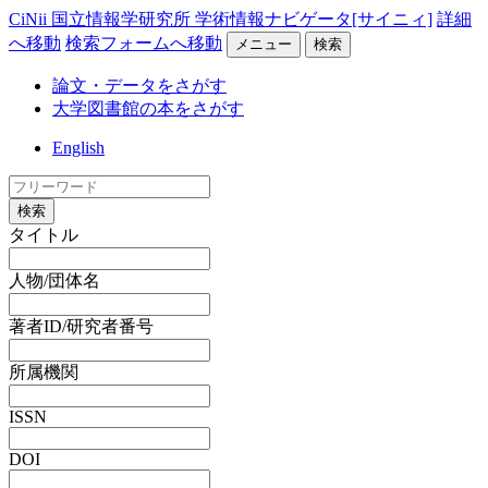
CiNii 国立情報学研究所 学術情報ナビゲータ[サイニィ]
詳細
へ移動
検索フォームへ移動
メニュー
検索
論文・データをさがす
大学図書館の本をさがす
English
検索
タイトル
人物/団体名
著者ID/研究者番号
所属機関
ISSN
DOI