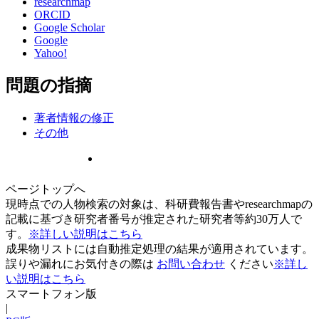
researchmap
ORCID
Google Scholar
Google
Yahoo!
問題の指摘
著者情報の修正
その他
ページトップへ
現時点での人物検索の対象は、科研費報告書やresearchmapの
記載に基づき研究者番号が推定された研究者等約30万人で
す。
※詳しい説明はこちら
成果物リストには自動推定処理の結果が適用されています。
誤りや漏れにお気付きの際は
お問い合わせ
ください
※詳し
い説明はこちら
スマートフォン版
|