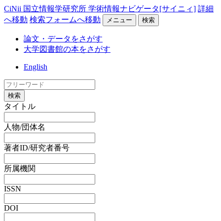
CiNii 国立情報学研究所 学術情報ナビゲータ[サイニィ]
詳細
へ移動
検索フォームへ移動
メニュー
検索
論文・データをさがす
大学図書館の本をさがす
English
検索
タイトル
人物/団体名
著者ID/研究者番号
所属機関
ISSN
DOI