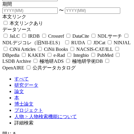
期間
〜
本文リンク
本文リンクあり
データソース
JaLC
IRDB
Crossref
DataCite
NDLサーチ
NDLデジコレ（旧NII-ELS）
RUDA
JDCat
NINJAL
CiNii Articles
CiNii Books
NACSIS-CAT/ILL
DBpedia
KAKEN
e-Rad
Integbio
PubMed
LSDB Archive
極地研ADS
極地研学術DB
OpenAIRE
公共データカタログ
すべて
研究データ
論文
本
博士論文
プロジェクト
人物
> 人物検索機能について
詳細検索
閉じる