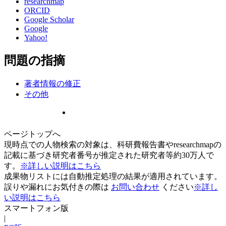
researchmap
ORCID
Google Scholar
Google
Yahoo!
問題の指摘
著者情報の修正
その他
ページトップへ
現時点での人物検索の対象は、科研費報告書やresearchmapの
記載に基づき研究者番号が推定された研究者等約30万人で
す。
※詳しい説明はこちら
成果物リストには自動推定処理の結果が適用されています。
誤りや漏れにお気付きの際は
お問い合わせ
ください
※詳し
い説明はこちら
スマートフォン版
|