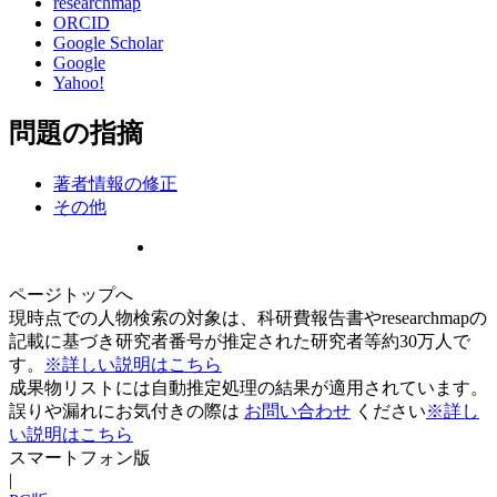
researchmap
ORCID
Google Scholar
Google
Yahoo!
問題の指摘
著者情報の修正
その他
ページトップへ
現時点での人物検索の対象は、科研費報告書やresearchmapの
記載に基づき研究者番号が推定された研究者等約30万人で
す。
※詳しい説明はこちら
成果物リストには自動推定処理の結果が適用されています。
誤りや漏れにお気付きの際は
お問い合わせ
ください
※詳し
い説明はこちら
スマートフォン版
|