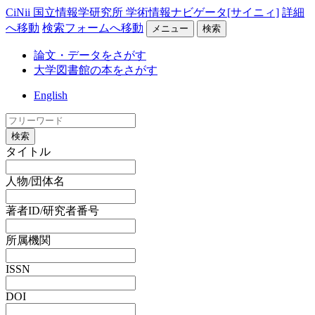
CiNii 国立情報学研究所 学術情報ナビゲータ[サイニィ]
詳細
へ移動
検索フォームへ移動
メニュー
検索
論文・データをさがす
大学図書館の本をさがす
English
検索
タイトル
人物/団体名
著者ID/研究者番号
所属機関
ISSN
DOI