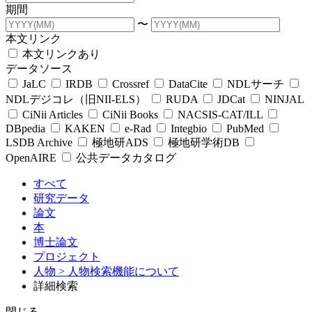
期間
〜
本文リンク
本文リンクあり
データソース
JaLC
IRDB
Crossref
DataCite
NDLサーチ
NDLデジコレ（旧NII-ELS）
RUDA
JDCat
NINJAL
CiNii Articles
CiNii Books
NACSIS-CAT/ILL
DBpedia
KAKEN
e-Rad
Integbio
PubMed
LSDB Archive
極地研ADS
極地研学術DB
OpenAIRE
公共データカタログ
すべて
研究データ
論文
本
博士論文
プロジェクト
人物
> 人物検索機能について
詳細検索
閉じる