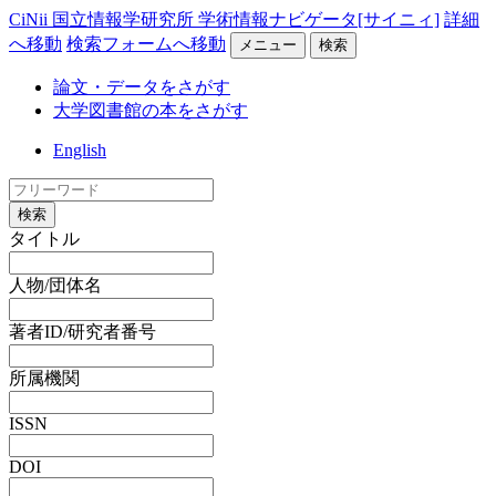
CiNii 国立情報学研究所 学術情報ナビゲータ[サイニィ]
詳細
へ移動
検索フォームへ移動
メニュー
検索
論文・データをさがす
大学図書館の本をさがす
English
検索
タイトル
人物/団体名
著者ID/研究者番号
所属機関
ISSN
DOI