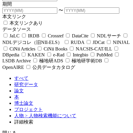
期間
〜
本文リンク
本文リンクあり
データソース
JaLC
IRDB
Crossref
DataCite
NDLサーチ
NDLデジコレ（旧NII-ELS）
RUDA
JDCat
NINJAL
CiNii Articles
CiNii Books
NACSIS-CAT/ILL
DBpedia
KAKEN
e-Rad
Integbio
PubMed
LSDB Archive
極地研ADS
極地研学術DB
OpenAIRE
公共データカタログ
すべて
研究データ
論文
本
博士論文
プロジェクト
人物
> 人物検索機能について
詳細検索
閉じる