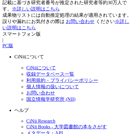
記載に基づき研究者番号が推定された研究者等約30万人で
す。
※詳しい説明はこちら
成果物リストには自動推定処理の結果が適用されています。
誤りや漏れにお気付きの際は
お問い合わせ
ください
※詳し
い説明はこちら
スマートフォン版
|
PC版
CiNiiについて
CiNiiについて
収録データベース一覧
利用規約・プライバシーポリシー
個人情報の扱いについて
お問い合わせ
国立情報学研究所 (NII)
ヘルプ
CiNii Research
CiNii Books - 大学図書館の本をさがす
メタデータ・API