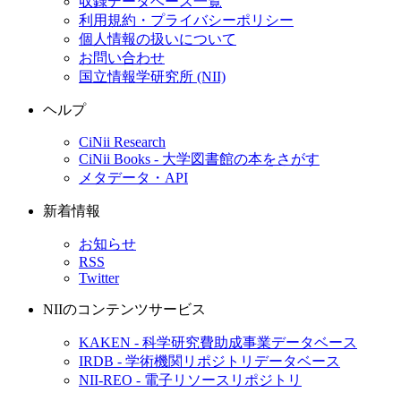
収録データベース一覧
利用規約・プライバシーポリシー
個人情報の扱いについて
お問い合わせ
国立情報学研究所 (NII)
ヘルプ
CiNii Research
CiNii Books - 大学図書館の本をさがす
メタデータ・API
新着情報
お知らせ
RSS
Twitter
NIIのコンテンツサービス
KAKEN - 科学研究費助成事業データベース
IRDB - 学術機関リポジトリデータベース
NII-REO - 電子リソースリポジトリ