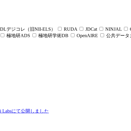
DLデジコレ（旧NII-ELS）
RUDA
JDCat
NINJAL
C
極地研ADS
極地研学術DB
OpenAIRE
公共データ
ii Labsにて公開しました