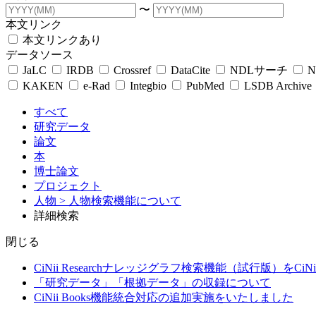
〜
本文リンク
本文リンクあり
データソース
JaLC
IRDB
Crossref
DataCite
NDLサーチ
N
KAKEN
e-Rad
Integbio
PubMed
LSDB Archive
すべて
研究データ
論文
本
博士論文
プロジェクト
人物
> 人物検索機能について
詳細検索
閉じる
CiNii Researchナレッジグラフ検索機能（試行版）をCiN
「研究データ」「根拠データ」の収録について
CiNii Books機能統合対応の追加実施をいたしました