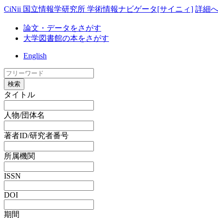
CiNii 国立情報学研究所 学術情報ナビゲータ[サイニィ]
詳細
論文・データをさがす
大学図書館の本をさがす
English
検索
タイトル
人物/団体名
著者ID/研究者番号
所属機関
ISSN
DOI
期間