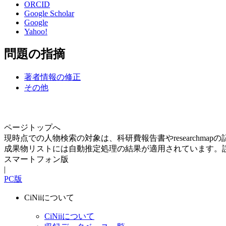
ORCID
Google Scholar
Google
Yahoo!
問題の指摘
著者情報の修正
その他
ページトップへ
現時点での人物検索の対象は、科研費報告書やresearchma
成果物リストには自動推定処理の結果が適用されています。
スマートフォン版
|
PC版
CiNiiについて
CiNiiについて