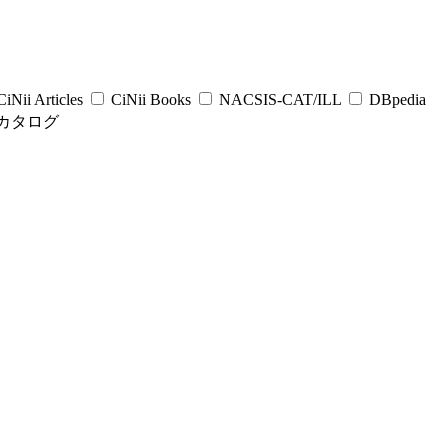
iNii Articles
CiNii Books
NACSIS-CAT/ILL
DBpedia
カタログ