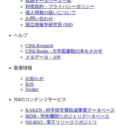
収録データベース一覧
利用規約・プライバシーポリシー
個人情報の扱いについて
お問い合わせ
国立情報学研究所 (NII)
ヘルプ
CiNii Research
CiNii Books - 大学図書館の本をさがす
メタデータ・API
新着情報
お知らせ
RSS
Twitter
NIIのコンテンツサービス
KAKEN - 科学研究費助成事業データベース
IRDB - 学術機関リポジトリデータベース
NII-REO - 電子リソースリポジトリ