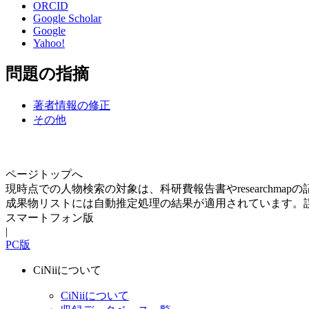
ORCID
Google Scholar
Google
Yahoo!
問題の指摘
著者情報の修正
その他
ページトップへ
現時点での人物検索の対象は、科研費報告書やresearchma
成果物リストには自動推定処理の結果が適用されています。
スマートフォン版
|
PC版
CiNiiについて
CiNiiについて