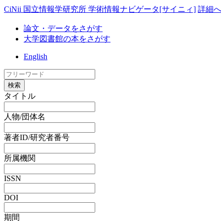
CiNii 国立情報学研究所 学術情報ナビゲータ[サイニィ]
詳細
論文・データをさがす
大学図書館の本をさがす
English
検索
タイトル
人物/団体名
著者ID/研究者番号
所属機関
ISSN
DOI
期間