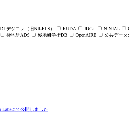
DLデジコレ（旧NII-ELS）
RUDA
JDCat
NINJAL
C
極地研ADS
極地研学術DB
OpenAIRE
公共データ
ii Labsにて公開しました