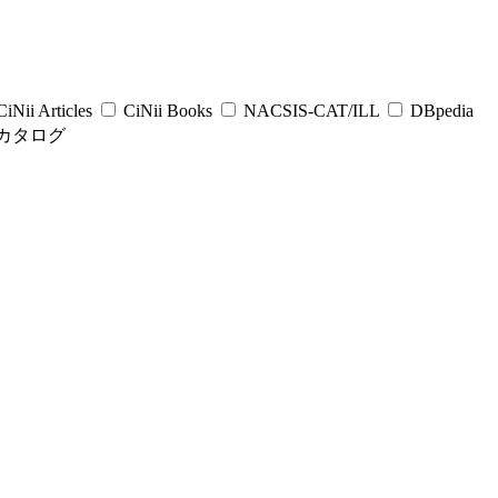
iNii Articles
CiNii Books
NACSIS-CAT/ILL
DBpedia
カタログ