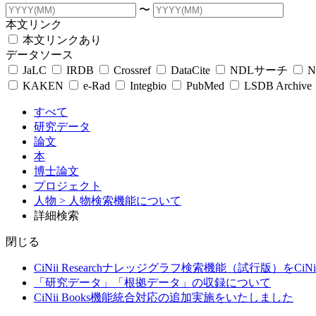
〜
本文リンク
本文リンクあり
データソース
JaLC
IRDB
Crossref
DataCite
NDLサーチ
N
KAKEN
e-Rad
Integbio
PubMed
LSDB Archive
すべて
研究データ
論文
本
博士論文
プロジェクト
人物
> 人物検索機能について
詳細検索
閉じる
CiNii Researchナレッジグラフ検索機能（試行版）をCiN
「研究データ」「根拠データ」の収録について
CiNii Books機能統合対応の追加実施をいたしました