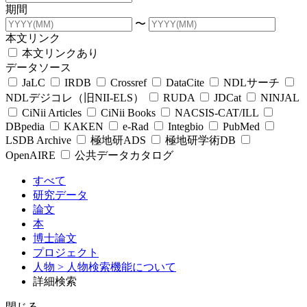
期間
〜
本文リンク
本文リンクあり
データソース
JaLC
IRDB
Crossref
DataCite
NDLサーチ
NDLデジコレ（旧NII-ELS）
RUDA
JDCat
NINJAL
CiNii Articles
CiNii Books
NACSIS-CAT/ILL
DBpedia
KAKEN
e-Rad
Integbio
PubMed
LSDB Archive
極地研ADS
極地研学術DB
OpenAIRE
公共データカタログ
すべて
研究データ
論文
本
博士論文
プロジェクト
人物
> 人物検索機能について
詳細検索
閉じる