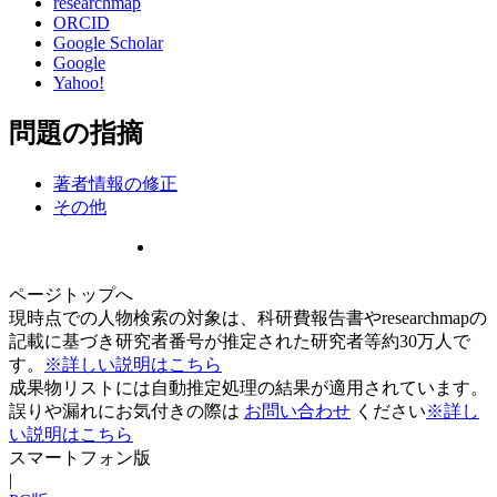
researchmap
ORCID
Google Scholar
Google
Yahoo!
問題の指摘
著者情報の修正
その他
ページトップへ
現時点での人物検索の対象は、科研費報告書やresearchmapの
記載に基づき研究者番号が推定された研究者等約30万人で
す。
※詳しい説明はこちら
成果物リストには自動推定処理の結果が適用されています。
誤りや漏れにお気付きの際は
お問い合わせ
ください
※詳し
い説明はこちら
スマートフォン版
|