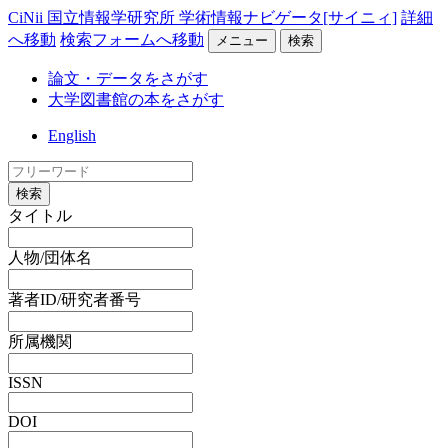
CiNii 国立情報学研究所 学術情報ナビゲータ[サイニィ]
詳細
へ移動
検索フォームへ移動
メニュー
検索
論文・データをさがす
大学図書館の本をさがす
English
検索
タイトル
人物/団体名
著者ID/研究者番号
所属機関
ISSN
DOI