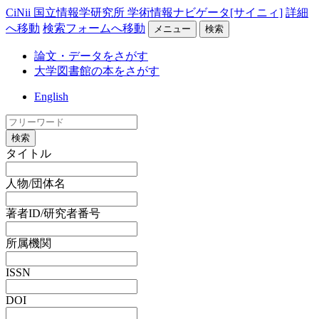
CiNii 国立情報学研究所 学術情報ナビゲータ[サイニィ]
詳細
へ移動
検索フォームへ移動
メニュー
検索
論文・データをさがす
大学図書館の本をさがす
English
検索
タイトル
人物/団体名
著者ID/研究者番号
所属機関
ISSN
DOI