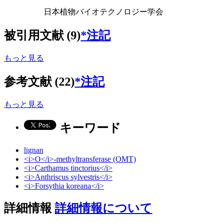
日本植物バイオテクノロジー学会
被引用文献 (9)
*注記
もっと見る
参考文献 (22)
*注記
もっと見る
キーワード
lignan
<i>O</i>-methyltransferase (OMT)
<i>Carthamus tinctorius</i>
<i>Anthriscus sylvestris</i>
<i>Forsythia koreana</i>
詳細情報
詳細情報について