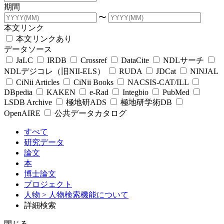
期間
〜
本文リンク
本文リンクあり
データソース
JaLC
IRDB
Crossref
DataCite
NDLサーチ
NDLデジコレ（旧NII-ELS）
RUDA
JDCat
NINJAL
CiNii Articles
CiNii Books
NACSIS-CAT/ILL
DBpedia
KAKEN
e-Rad
Integbio
PubMed
LSDB Archive
極地研ADS
極地研学術DB
OpenAIRE
公共データカタログ
すべて
研究データ
論文
本
博士論文
プロジェクト
人物
> 人物検索機能について
詳細検索
閉じる