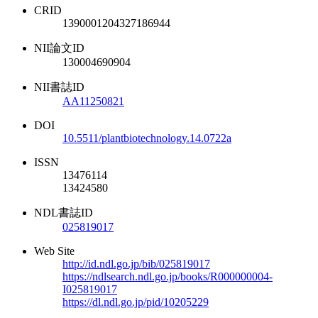
CRID
1390001204327186944
NII論文ID
130004690904
NII書誌ID
AA11250821
DOI
10.5511/plantbiotechnology.14.0722a
ISSN
13476114
13424580
NDL書誌ID
025819017
Web Site
http://id.ndl.go.jp/bib/025819017
https://ndlsearch.ndl.go.jp/books/R000000004-
I025819017
https://dl.ndl.go.jp/pid/10205229