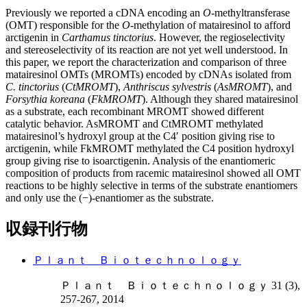
Previously we reported a cDNA encoding an
O
-methyltransferase
(OMT) responsible for the
O
-methylation of matairesinol to afford
arctigenin in
Carthamus tinctorius
. However, the regioselectivity
and stereoselectivity of its reaction are not yet well understood. In
this paper, we report the characterization and comparison of three
matairesinol OMTs (MROMTs) encoded by cDNAs isolated from
C. tinctorius
(
CtMROMT
),
Anthriscus sylvestris
(
AsMROMT
), and
Forsythia koreana
(
FkMROMT
). Although they shared matairesinol
as a substrate, each recombinant MROMT showed different
catalytic behavior. AsMROMT and CtMROMT methylated
matairesinol’s hydroxyl group at the C4′ position giving rise to
arctigenin, while FkMROMT methylated the C4 position hydroxyl
group giving rise to isoarctigenin. Analysis of the enantiomeric
composition of products from racemic matairesinol showed all OMT
reactions to be highly selective in terms of the substrate enantiomers
and only use the (−)-enantiomer as the substrate.
収録刊行物
Ｐｌａｎｔ Ｂｉｏｔｅｃｈｎｏｌｏｇｙ
Ｐｌａｎｔ Ｂｉｏｔｅｃｈｎｏｌｏｇｙ 31 (3),
257-267, 2014