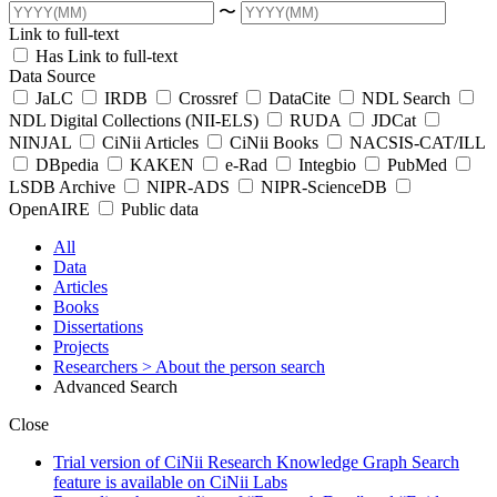
〜
Link to full-text
Has Link to full-text
Data Source
JaLC
IRDB
Crossref
DataCite
NDL Search
NDL Digital Collections (NII-ELS)
RUDA
JDCat
NINJAL
CiNii Articles
CiNii Books
NACSIS-CAT/ILL
DBpedia
KAKEN
e-Rad
Integbio
PubMed
LSDB Archive
NIPR-ADS
NIPR-ScienceDB
OpenAIRE
Public data
All
Data
Articles
Books
Dissertations
Projects
Researchers
> About the person search
Advanced Search
Close
Trial version of CiNii Research Knowledge Graph Search
feature is available on CiNii Labs