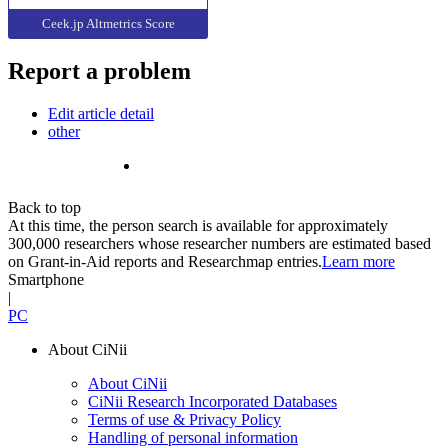
Ceek.jp Altmetrics Score
Report a problem
Edit article detail
other
Back to top
At this time, the person search is available for approximately
300,000 researchers whose researcher numbers are estimated based
on Grant-in-Aid reports and Researchmap entries.
Learn more
Smartphone
|
PC
About CiNii
About CiNii
CiNii Research Incorporated Databases
Terms of use & Privacy Policy
Handling of personal information