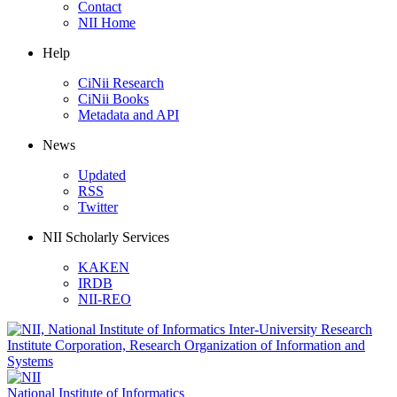
Contact
NII Home
Help
CiNii Research
CiNii Books
Metadata and API
News
Updated
RSS
Twitter
NII Scholarly Services
KAKEN
IRDB
NII-REO
National Institute of Informatics