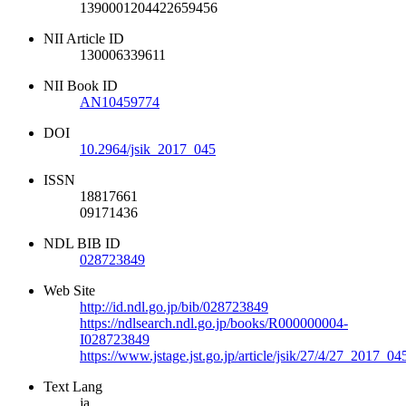
1390001204422659456
NII Article ID
130006339611
NII Book ID
AN10459774
DOI
10.2964/jsik_2017_045
ISSN
18817661
09171436
NDL BIB ID
028723849
Web Site
http://id.ndl.go.jp/bib/028723849
https://ndlsearch.ndl.go.jp/books/R000000004-
I028723849
https://www.jstage.jst.go.jp/article/jsik/27/4/27_2017_04
Text Lang
ja