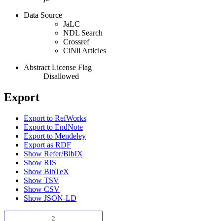
Data Source
JaLC
NDL Search
Crossref
CiNii Articles
Abstract License Flag
Disallowed
Export
Export to RefWorks
Export to EndNote
Export to Mendeley
Export as RDF
Show Refer/BibIX
Show RIS
Show BibTeX
Show TSV
Show CSV
Show JSON-LD
2