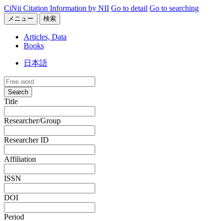
CiNii Citation Information by NII
Go to detail
Go to searching
メニュー
検索
Articles, Data
Books
日本語
Search
Title
Researcher/Group
Researcher ID
Affiliation
ISSN
DOI
Period