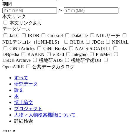
期間
〜
本文リンク
本文リンクあり
データソース
JaLC
IRDB
Crossref
DataCite
NDLサーチ
NDLデジコレ（旧NII-ELS）
RUDA
JDCat
NINJAL
CiNii Articles
CiNii Books
NACSIS-CAT/ILL
DBpedia
KAKEN
e-Rad
Integbio
PubMed
LSDB Archive
極地研ADS
極地研学術DB
OpenAIRE
公共データカタログ
すべて
研究データ
論文
本
博士論文
プロジェクト
人物
> 人物検索機能について
詳細検索
閉じる