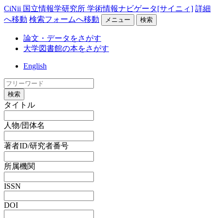
CiNii 国立情報学研究所 学術情報ナビゲータ[サイニィ]
詳細
へ移動
検索フォームへ移動
メニュー
検索
論文・データをさがす
大学図書館の本をさがす
English
検索
タイトル
人物/団体名
著者ID/研究者番号
所属機関
ISSN
DOI