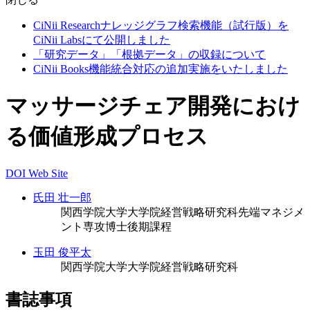
CiNii Researchナレッジグラフ検索機能（試行版）を
CiNii Labsにて公開しました
「研究データ」「根拠データ」の収録について
CiNii Books機能統合対応の追加実施をいたしました
マッサージチェア開発におけ
る価値形成プロセス
DOI
Web Site
氏田 壮一郎
関西学院大学大学院経営戦略研究科先端マネジメ
ント専攻博士後期課程
玉田 俊平太
関西学院大学大学院経営戦略研究科
書誌事項