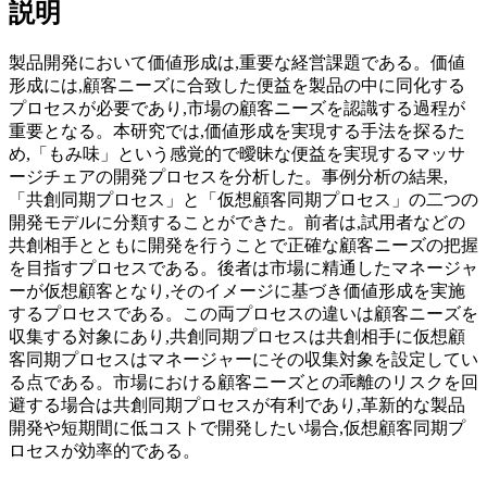
説明
製品開発において価値形成は,重要な経営課題である。価値
形成には,顧客ニーズに合致した便益を製品の中に同化する
プロセスが必要であり,市場の顧客ニーズを認識する過程が
重要となる。本研究では,価値形成を実現する手法を探るた
め,「もみ味」という感覚的で曖昧な便益を実現するマッサ
ージチェアの開発プロセスを分析した。事例分析の結果,
「共創同期プロセス」と「仮想顧客同期プロセス」の二つの
開発モデルに分類することができた。前者は,試用者などの
共創相手とともに開発を行うことで正確な顧客ニーズの把握
を目指すプロセスである。後者は市場に精通したマネージャ
ーが仮想顧客となり,そのイメージに基づき価値形成を実施
するプロセスである。この両プロセスの違いは顧客ニーズを
収集する対象にあり,共創同期プロセスは共創相手に仮想顧
客同期プロセスはマネージャーにその収集対象を設定してい
る点である。市場における顧客ニーズとの乖離のリスクを回
避する場合は共創同期プロセスが有利であり,革新的な製品
開発や短期間に低コストで開発したい場合,仮想顧客同期プ
ロセスが効率的である。