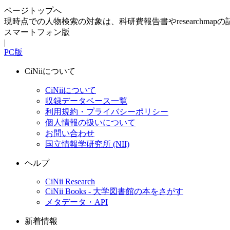
ページトップへ
現時点での人物検索の対象は、科研費報告書やresearchma
スマートフォン版
|
PC版
CiNiiについて
CiNiiについて
収録データベース一覧
利用規約・プライバシーポリシー
個人情報の扱いについて
お問い合わせ
国立情報学研究所 (NII)
ヘルプ
CiNii Research
CiNii Books - 大学図書館の本をさがす
メタデータ・API
新着情報