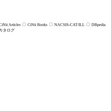
iNii Articles
CiNii Books
NACSIS-CAT/ILL
DBpedia
カタログ