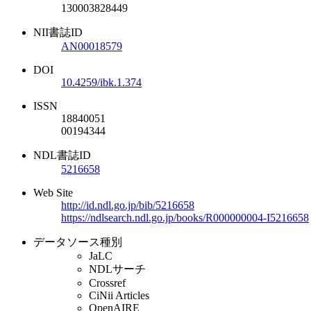
130003828449
NII書誌ID
AN00018579
DOI
10.4259/ibk.1.374
ISSN
18840051
00194344
NDL書誌ID
5216658
Web Site
http://id.ndl.go.jp/bib/5216658
https://ndlsearch.ndl.go.jp/books/R000000004-I5216658
データソース種別
JaLC
NDLサーチ
Crossref
CiNii Articles
OpenAIRE