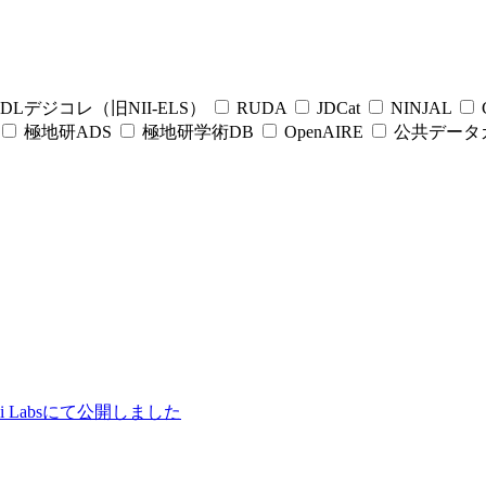
DLデジコレ（旧NII-ELS）
RUDA
JDCat
NINJAL
C
極地研ADS
極地研学術DB
OpenAIRE
公共データ
ii Labsにて公開しました