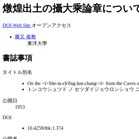
燉煌出土の攝大乘論章につい
DOI
Web Site
オープンアクセス
勝又 俊教
東洋大學
書誌事項
タイトル別名
On the <i>She-ta-ch'êng-lun-chang</i> from the Caves 
トンコウシュツド ノ セツダイジョウロンショウ ニ
公開日
1953
DOI
10.4259/ibk.1.374
公開者