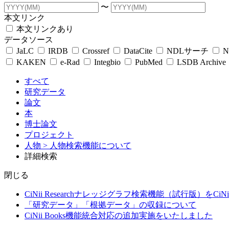
〜
本文リンク
本文リンクあり
データソース
JaLC
IRDB
Crossref
DataCite
NDLサーチ
N
KAKEN
e-Rad
Integbio
PubMed
LSDB Archive
すべて
研究データ
論文
本
博士論文
プロジェクト
人物
> 人物検索機能について
詳細検索
閉じる
CiNii Researchナレッジグラフ検索機能（試行版）をCiN
「研究データ」「根拠データ」の収録について
CiNii Books機能統合対応の追加実施をいたしました