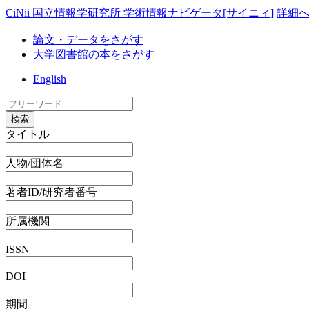
CiNii 国立情報学研究所 学術情報ナビゲータ[サイニィ]
詳細
論文・データをさがす
大学図書館の本をさがす
English
検索
タイトル
人物/団体名
著者ID/研究者番号
所属機関
ISSN
DOI
期間