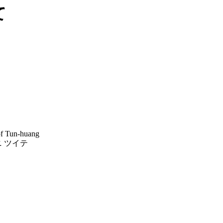
て
of Tun-huang
 ツイテ