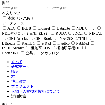
期間
〜
本文リンク
本文リンクあり
データソース
JaLC
IRDB
Crossref
DataCite
NDLサーチ
NDLデジコレ（旧NII-ELS）
RUDA
JDCat
NINJAL
CiNii Articles
CiNii Books
NACSIS-CAT/ILL
DBpedia
KAKEN
e-Rad
Integbio
PubMed
LSDB Archive
極地研ADS
極地研学術DB
OpenAIRE
公共データカタログ
すべて
研究データ
論文
本
博士論文
プロジェクト
人物
> 人物検索機能について
詳細検索
閉じる