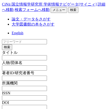
CiNii 国立情報学研究所 学術情報ナビゲータ[サイニィ]
詳細
へ移動
検索フォームへ移動
メニュー
検索
論文・データをさがす
大学図書館の本をさがす
English
検索
タイトル
人物/団体名
著者ID/研究者番号
所属機関
ISSN
DOI