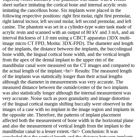
sheet surface imitating the cortical bone and internal acrylic resin
imitating the cancellous bone. Six implants were placed in the
following respective positions: right first molar, right first premolar,
right lateral incisor, left second molar, left second premolar, and left
canine. The phantom was set in a cylinder-type water tank made of
acrylic resin and scanned with an output of 80 kV and 3 mA, and an
interval thickness of 1.0 mm using a CBCT apparatus (3DX multi-
image micro CT FPD, Morita: 3DX-FPD). The diameter and length
of the implants, the distance between the implants, the buccolingual
bone width, the lingual cortical bone width, and the vertical length
from the apex of the dental implant to the upper rim of the
mandibular canal were measured on the CT images and compared to
the actual length of the implant.<br/> Results: The measured length
of the implants was statistically longer than their actual lengths
although the diameter in measurements was very accurate. The
measured distance between the outside/center of the two implants
was also statistically longer although the internal measurement was
very accurate. Noise such as poor granularity and image distortion
of the lingual cortical margin shifting buccally were observed in the
images of a case with no implant in the image region and implants in
the opposite site. Therefore, the patterns of implant placement
affected both the measurement of bone width in the horizontal plane
and also the measurement of vertical length from the implant to the
mandibular canal to a lesser extent.<br/> Conclusion: It was
concluded that the vertical length and the distance between implants