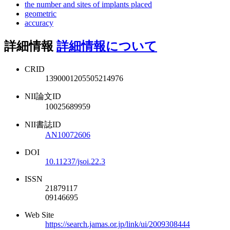
the number and sites of implants placed
geometric
accuracy
詳細情報
詳細情報について
CRID
1390001205505214976
NII論文ID
10025689959
NII書誌ID
AN10072606
DOI
10.11237/jsoi.22.3
ISSN
21879117
09146695
Web Site
https://search.jamas.or.jp/link/ui/2009308444