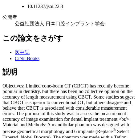
10.11237/jsoi.22.3
公開者
公益社団法人 日本口腔インプラント学会
この論文をさがす
医中誌
CiNii Books
説明
Objectives: Limited cone-beam CT (CBCT) has recently become
popular in dentistry, but there has been no collective opinion on the
accuracy of length measurement using CBCT. Some studies suggest
that CBCT is superior to conventional CT, but others disagree and
believe that CBCT is associated with considerable measurement
errors. The purpose of this study was to assess the measurement
accuracy of image examination for dental implant treatment.<br/>
Material and Methods: A mandibular phantom was designed with
®
precise geometrical morphology and 6 implants (Replace
Select
Tapered, Nobel Biocare). The phantom was made with a Teflon