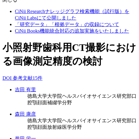
CiNii Researchナレッジグラフ検索機能（試行版）を
CiNii Labsにて公開しました
「研究データ」「根拠データ」の収録について
CiNii Books機能統合対応の追加実施をいたしました
小照射野歯科用CT撮影におけ
る画像測定精度の検討
DOI
参考文献15件
吉田 有里
徳島大学大学院ヘルスバイオサイエンス研究部口
腔顎顔面補綴学分野
森田 康彦
徳島大学大学院ヘルスバイオサイエンス研究部口
腔顎顔面放射線医学分野
誉田 栄一