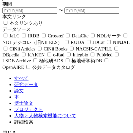
期間
〜
本文リンク
本文リンクあり
データソース
JaLC
IRDB
Crossref
DataCite
NDLサーチ
NDLデジコレ（旧NII-ELS）
RUDA
JDCat
NINJAL
CiNii Articles
CiNii Books
NACSIS-CAT/ILL
DBpedia
KAKEN
e-Rad
Integbio
PubMed
LSDB Archive
極地研ADS
極地研学術DB
OpenAIRE
公共データカタログ
すべて
研究データ
論文
本
博士論文
プロジェクト
人物
> 人物検索機能について
詳細検索
閉じる