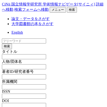
CiNii 国立情報学研究所 学術情報ナビゲータ[サイニィ]
詳細
へ移動
検索フォームへ移動
メニュー
検索
論文・データをさがす
大学図書館の本をさがす
English
検索
タイトル
人物/団体名
著者ID/研究者番号
所属機関
ISSN
DOI