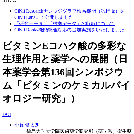
CiNii Researchナレッジグラフ検索機能（試行版）を
CiNii Labsにて公開しました
「研究データ」「根拠データ」の収録について
CiNii Books機能統合対応の追加実施をいたしました
ビタミンEコハク酸の多彩な
生理作用と薬学への展開（日
本薬学会第136回シンポジウ
ム「ビタミンのケミカルバイ
オロジー研究」）
DOI
小暮 健太朗
徳島大学大学院医歯薬学研究部（薬学系）衛生薬