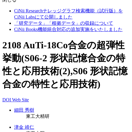
CiNii Researchナレッジグラフ検索機能（試行版）を
CiNii Labsにて公開しました
「研究データ」「根拠データ」の収録について
CiNii Books機能統合対応の追加実施をいたしました
2108 AuTi-18Co合金の超弾性
挙動(S06-2 形状記憶合金の特
性と応用技術(2),S06 形状記憶
合金の特性と応用技術)
DOI
Web Site
細田 秀樹
東工大精研
津金 靖仁