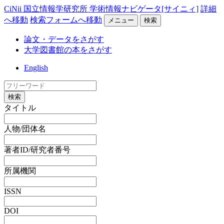
CiNii 国立情報学研究所 学術情報ナビゲータ[サイニィ]
詳細
へ移動
検索フォームへ移動
メニュー
検索
論文・データをさがす
大学図書館の本をさがす
English
検索
タイトル
人物/団体名
著者ID/研究者番号
所属機関
ISSN
DOI