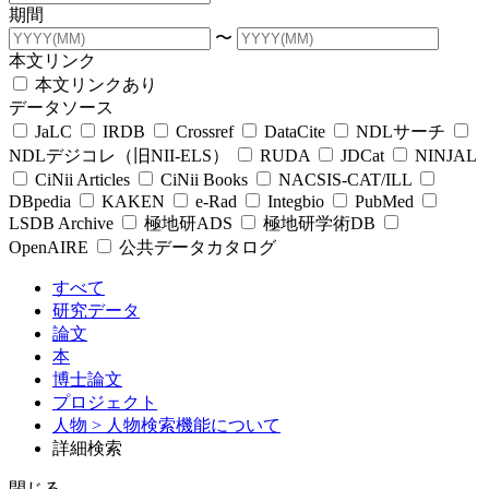
期間
〜
本文リンク
本文リンクあり
データソース
JaLC
IRDB
Crossref
DataCite
NDLサーチ
NDLデジコレ（旧NII-ELS）
RUDA
JDCat
NINJAL
CiNii Articles
CiNii Books
NACSIS-CAT/ILL
DBpedia
KAKEN
e-Rad
Integbio
PubMed
LSDB Archive
極地研ADS
極地研学術DB
OpenAIRE
公共データカタログ
すべて
研究データ
論文
本
博士論文
プロジェクト
人物
> 人物検索機能について
詳細検索
閉じる