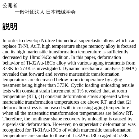
公開者
一般社団法人 日本機械学会
説明
In order to develop Ni-free biomedical superelastic alloys which can
replace Ti-Ni, AuTi high temperature shape memory alloy is focused
and its high martensitic transformation temperature is sufficiently
decreased by 18mol%Co addition. In this paper, deformation
behavior of Ti-32Au-18Co alloy with various aging treatments from
373K to 573K is investigated. Dynamic mechanical analysis (DMA)
revealed that forward and reverse martensitic transformation
temperatures are decreased below room temperature by aging
treatment being higher than 373K. Cyclic loading-unloading tensile
tests with constant strain increment of 1% revealed that, at room
temperature (RT), (1) constant deformation stress appeared when
martensitic transformation temperatures are above RT, and that (2)
deformation stress is increased with increasing aging temperature
when all the martensitic transformation temperatures are below RT.
Therefore, the nonlinear shape recovery by unloading is caused by
superelastic deformation. However, no superelastic deformation was
recognized for Ti-31Au-19Co of which martensitic transformation
temperatures are similar to those of Ti-32Au-18Co aged at 573K.