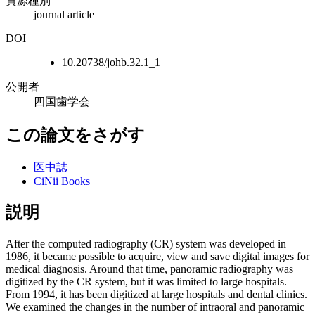
資源種別
journal article
DOI
10.20738/johb.32.1_1
公開者
四国歯学会
この論文をさがす
医中誌
CiNii Books
説明
After the computed radiography (CR) system was developed in
1986, it became possible to acquire, view and save digital images for
medical diagnosis. Around that time, panoramic radiography was
digitized by the CR system, but it was limited to large hospitals.
From 1994, it has been digitized at large hospitals and dental clinics.
We examined the changes in the number of intraoral and panoramic