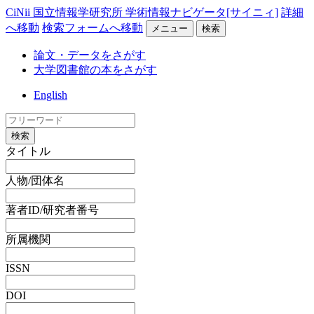
CiNii 国立情報学研究所 学術情報ナビゲータ[サイニィ]
詳細
へ移動
検索フォームへ移動
メニュー
検索
論文・データをさがす
大学図書館の本をさがす
English
検索
タイトル
人物/団体名
著者ID/研究者番号
所属機関
ISSN
DOI