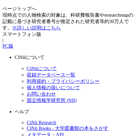
ページトップへ
現時点での人物検索の対象は、科研費報告書やresearchmapの
記載に基づき研究者番号が推定された研究者等約30万人で
す。
※詳しい説明はこちら
スマートフォン版
|
PC版
CiNiiについて
CiNiiについて
収録データベース一覧
利用規約・プライバシーポリシー
個人情報の扱いについて
お問い合わせ
国立情報学研究所 (NII)
ヘルプ
CiNii Research
CiNii Books - 大学図書館の本をさがす
メタデータ・API