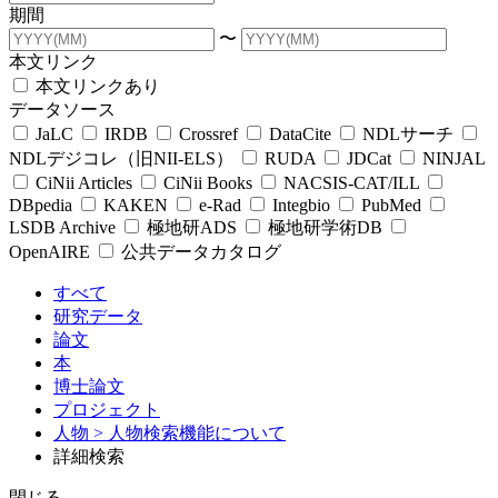
期間
〜
本文リンク
本文リンクあり
データソース
JaLC
IRDB
Crossref
DataCite
NDLサーチ
NDLデジコレ（旧NII-ELS）
RUDA
JDCat
NINJAL
CiNii Articles
CiNii Books
NACSIS-CAT/ILL
DBpedia
KAKEN
e-Rad
Integbio
PubMed
LSDB Archive
極地研ADS
極地研学術DB
OpenAIRE
公共データカタログ
すべて
研究データ
論文
本
博士論文
プロジェクト
人物
> 人物検索機能について
詳細検索
閉じる