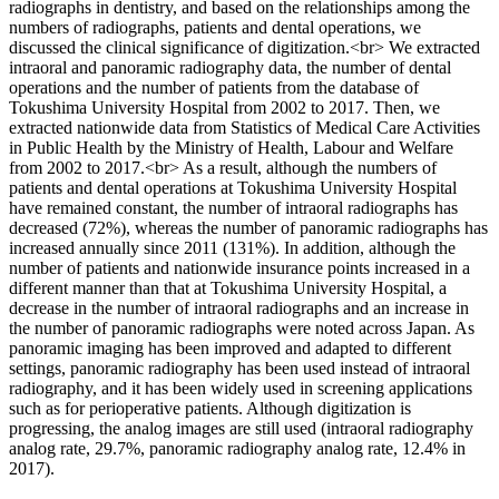
radiographs in dentistry, and based on the relationships among the
numbers of radiographs, patients and dental operations, we
discussed the clinical significance of digitization.<br> We extracted
intraoral and panoramic radiography data, the number of dental
operations and the number of patients from the database of
Tokushima University Hospital from 2002 to 2017. Then, we
extracted nationwide data from Statistics of Medical Care Activities
in Public Health by the Ministry of Health, Labour and Welfare
from 2002 to 2017.<br> As a result, although the numbers of
patients and dental operations at Tokushima University Hospital
have remained constant, the number of intraoral radiographs has
decreased (72%), whereas the number of panoramic radiographs has
increased annually since 2011 (131%). In addition, although the
number of patients and nationwide insurance points increased in a
different manner than that at Tokushima University Hospital, a
decrease in the number of intraoral radiographs and an increase in
the number of panoramic radiographs were noted across Japan. As
panoramic imaging has been improved and adapted to different
settings, panoramic radiography has been used instead of intraoral
radiography, and it has been widely used in screening applications
such as for perioperative patients. Although digitization is
progressing, the analog images are still used (intraoral radiography
analog rate, 29.7%, panoramic radiography analog rate, 12.4% in
2017).