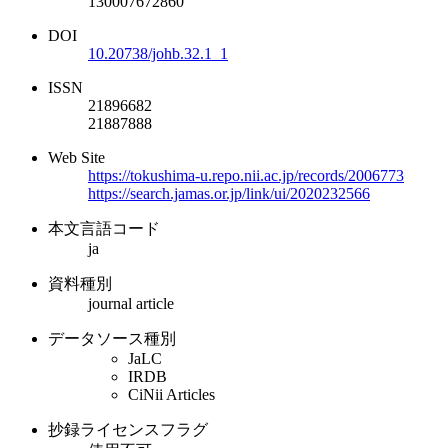
130007672860
DOI
10.20738/johb.32.1_1
ISSN
21896682
21887888
Web Site
https://tokushima-u.repo.nii.ac.jp/records/2006773
https://search.jamas.or.jp/link/ui/2020232566
本文言語コード
ja
資料種別
journal article
データソース種別
JaLC
IRDB
CiNii Articles
抄録ライセンスフラグ