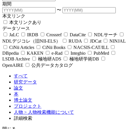
期間
〜
本文リンク
本文リンクあり
データソース
JaLC
IRDB
Crossref
DataCite
NDLサーチ
NDLデジコレ（旧NII-ELS）
RUDA
JDCat
NINJAL
CiNii Articles
CiNii Books
NACSIS-CAT/ILL
DBpedia
KAKEN
e-Rad
Integbio
PubMed
LSDB Archive
極地研ADS
極地研学術DB
OpenAIRE
公共データカタログ
すべて
研究データ
論文
本
博士論文
プロジェクト
人物
> 人物検索機能について
詳細検索
閉じる