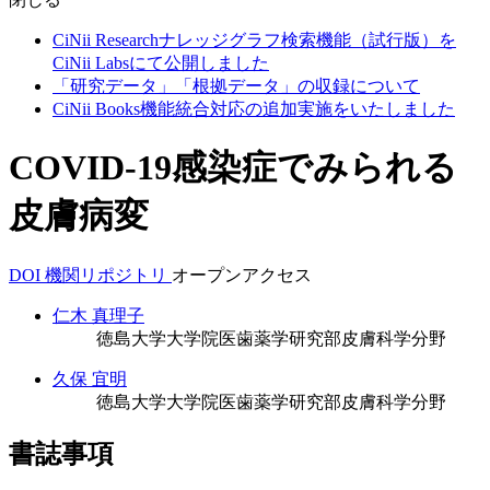
CiNii Researchナレッジグラフ検索機能（試行版）を
CiNii Labsにて公開しました
「研究データ」「根拠データ」の収録について
CiNii Books機能統合対応の追加実施をいたしました
COVID-19感染症でみられる
皮膚病変
DOI
機関リポジトリ
オープンアクセス
仁木 真理子
徳島大学大学院医歯薬学研究部皮膚科学分野
久保 宜明
徳島大学大学院医歯薬学研究部皮膚科学分野
書誌事項