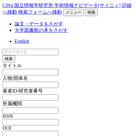
CiNii 国立情報学研究所 学術情報ナビゲータ[サイニィ]
詳細
へ移動
検索フォームへ移動
メニュー
検索
論文・データをさがす
大学図書館の本をさがす
English
検索
タイトル
人物/団体名
著者ID/研究者番号
所属機関
ISSN
DOI