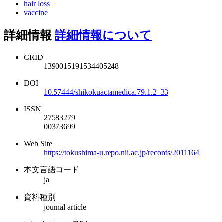
hair loss
vaccine
詳細情報
詳細情報について
CRID
1390015191534405248
DOI
10.57444/shikokuactamedica.79.1.2_33
ISSN
27583279
00373699
Web Site
https://tokushima-u.repo.nii.ac.jp/records/2011164
本文言語コード
ja
資料種別
journal article