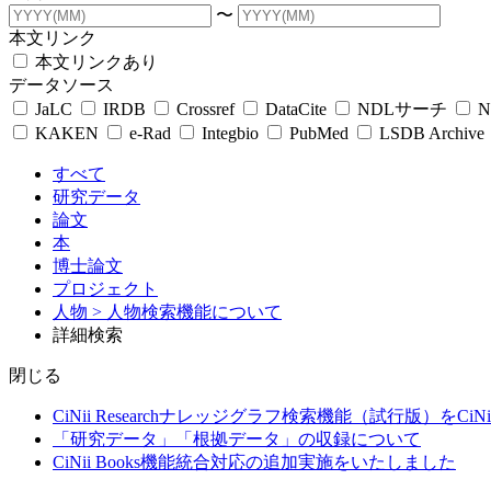
〜
本文リンク
本文リンクあり
データソース
JaLC
IRDB
Crossref
DataCite
NDLサーチ
N
KAKEN
e-Rad
Integbio
PubMed
LSDB Archive
すべて
研究データ
論文
本
博士論文
プロジェクト
人物
> 人物検索機能について
詳細検索
閉じる
CiNii Researchナレッジグラフ検索機能（試行版）をCiN
「研究データ」「根拠データ」の収録について
CiNii Books機能統合対応の追加実施をいたしました