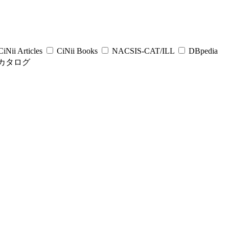
iNii Articles
CiNii Books
NACSIS-CAT/ILL
DBpedia
カタログ