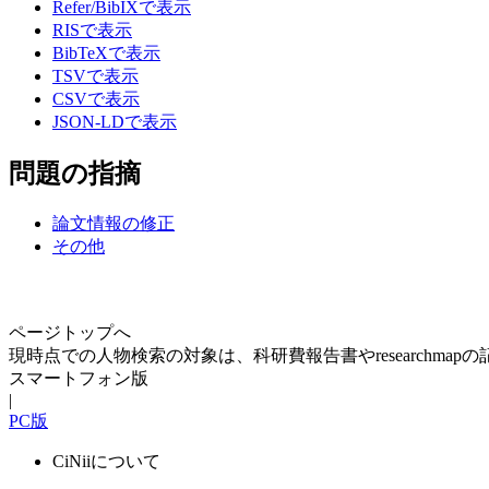
Refer/BibIXで表示
RISで表示
BibTeXで表示
TSVで表示
CSVで表示
JSON-LDで表示
問題の指摘
論文情報の修正
その他
ページトップへ
現時点での人物検索の対象は、科研費報告書やresearchma
スマートフォン版
|
PC版
CiNiiについて