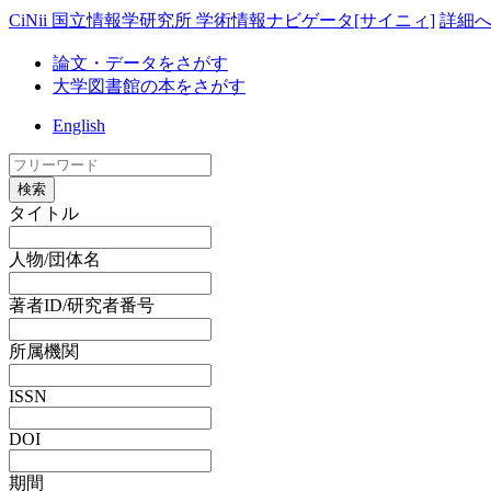
CiNii 国立情報学研究所 学術情報ナビゲータ[サイニィ]
詳細
論文・データをさがす
大学図書館の本をさがす
English
検索
タイトル
人物/団体名
著者ID/研究者番号
所属機関
ISSN
DOI
期間