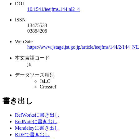
DOI
10.1541/ieejfms.144.nl2_4
ISSN
13475533
03854205
Web Site
https://www.jstage.jst.go.jp/article/ieejfms/144/2/144_N
本文言語コード
ja
データソース種別
JaLC
Crossref
書き出し
RefWorksに書き出し
EndNoteに書き出し
Mendeleyに書き出し
RDFで書き出し