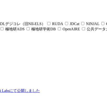
DLデジコレ（旧NII-ELS）
RUDA
JDCat
NINJAL
C
極地研ADS
極地研学術DB
OpenAIRE
公共データ
ii Labsにて公開しました