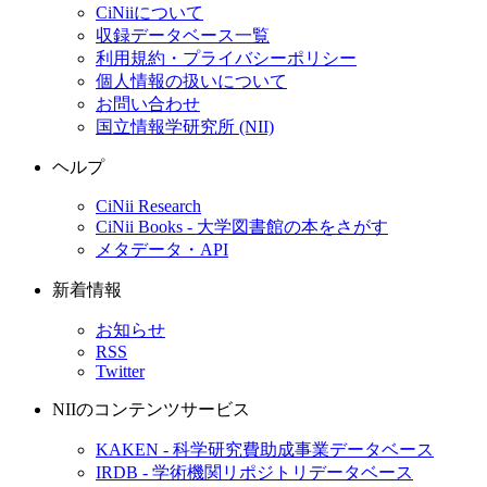
CiNiiについて
収録データベース一覧
利用規約・プライバシーポリシー
個人情報の扱いについて
お問い合わせ
国立情報学研究所 (NII)
ヘルプ
CiNii Research
CiNii Books - 大学図書館の本をさがす
メタデータ・API
新着情報
お知らせ
RSS
Twitter
NIIのコンテンツサービス
KAKEN - 科学研究費助成事業データベース
IRDB - 学術機関リポジトリデータベース