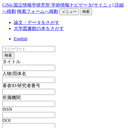
CiNii 国立情報学研究所 学術情報ナビゲータ[サイニィ]
詳細
へ移動
検索フォームへ移動
メニュー
検索
論文・データをさがす
大学図書館の本をさがす
English
検索
タイトル
人物/団体名
著者ID/研究者番号
所属機関
ISSN
DOI