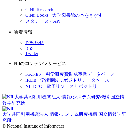
CiNii Research
CiNii Books - 大学図書館の本をさがす
メタデータ・API
新着情報
お知らせ
RSS
Twitter
NIIのコンテンツサービス
KAKEN - 科学研究費助成事業データベース
IRDB - 学術機関リポジトリデータベース
NII-REO - 電子リソースリポジトリ
大学共同利用機関法人 情報•システム研究機構
国立情報学研
究所
© National Institute of Informatics