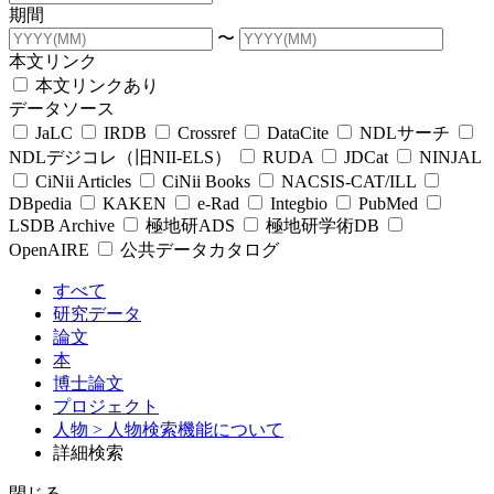
期間
〜
本文リンク
本文リンクあり
データソース
JaLC
IRDB
Crossref
DataCite
NDLサーチ
NDLデジコレ（旧NII-ELS）
RUDA
JDCat
NINJAL
CiNii Articles
CiNii Books
NACSIS-CAT/ILL
DBpedia
KAKEN
e-Rad
Integbio
PubMed
LSDB Archive
極地研ADS
極地研学術DB
OpenAIRE
公共データカタログ
すべて
研究データ
論文
本
博士論文
プロジェクト
人物
> 人物検索機能について
詳細検索
閉じる