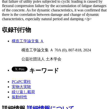
that failure of utility poles subjected to cyclic loading is caused by
flexural compression failure by the accumulation of fatigue damages
of the concrete. As for dynamic characteristics, it was confirmed that
there is the correlation between damage and change of dynamic
characteristics, especially natural period and damping.</p>
収録刊行物
構造工学論文集 Ａ
構造工学論文集 Ａ 70A (0), 807-818, 2024
公益社団法人 土木学会
キーワード
PCaPC電柱
実物大実験
繰り返し載荷
振動特性
詳細情報
詳細情報について