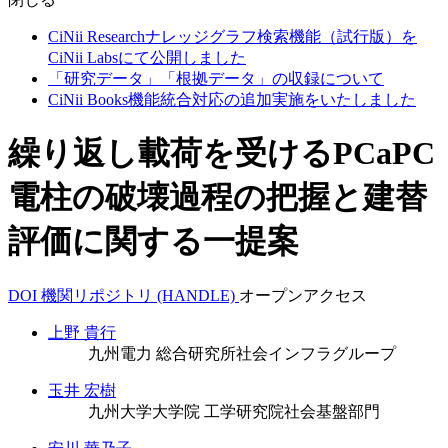
CiNii Researchナレッジグラフ検索機能（試行版）を
CiNii Labsにて公開しました
「研究データ」「根拠データ」の収録について
CiNii Books機能統合対応の追加実施をいたしました
繰り返し載荷を受けるPCaPC
電柱の破壊過程の把握と建替
評価に関する一提案
DOI
機関リポジトリ (HANDLE)
オープンアクセス
上野 貴行
九州電力 総合研究所社会インフラグループ
玉井 宏樹
九州大学大学院 工学研究院社会基盤部門