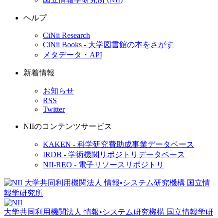
ヘルプ
CiNii Research
CiNii Books - 大学図書館の本をさがす
メタデータ・API
新着情報
お知らせ
RSS
Twitter
NIIのコンテンツサービス
KAKEN - 科学研究費助成事業データベース
IRDB - 学術機関リポジトリデータベース
NII-REO - 電子リソースリポジトリ
大学共同利用機関法人 情報•システム研究機構
国立情報学研