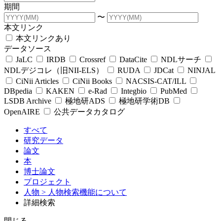
期間
〜
本文リンク
本文リンクあり
データソース
JaLC
IRDB
Crossref
DataCite
NDLサーチ
NDLデジコレ（旧NII-ELS）
RUDA
JDCat
NINJAL
CiNii Articles
CiNii Books
NACSIS-CAT/ILL
DBpedia
KAKEN
e-Rad
Integbio
PubMed
LSDB Archive
極地研ADS
極地研学術DB
OpenAIRE
公共データカタログ
すべて
研究データ
論文
本
博士論文
プロジェクト
人物
> 人物検索機能について
詳細検索
閉じる