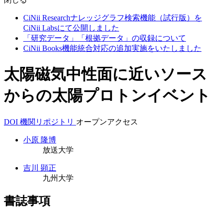
CiNii Researchナレッジグラフ検索機能（試行版）を
CiNii Labsにて公開しました
「研究データ」「根拠データ」の収録について
CiNii Books機能統合対応の追加実施をいたしました
太陽磁気中性面に近いソース
からの太陽プロトンイベント
DOI
機関リポジトリ
オープンアクセス
小原 隆博
放送大学
吉川 顕正
九州大学
書誌事項