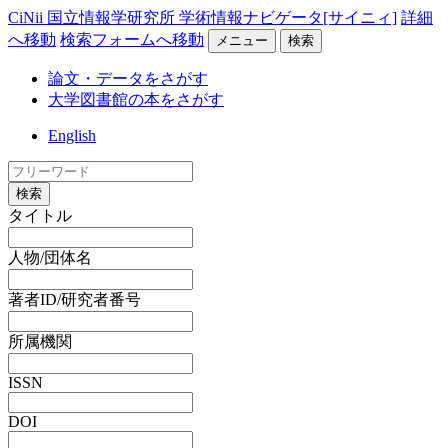
CiNii 国立情報学研究所 学術情報ナビゲータ[サイニィ]
詳細
へ移動
検索フォームへ移動
メニュー
検索
論文・データをさがす
大学図書館の本をさがす
English
検索
タイトル
人物/団体名
著者ID/研究者番号
所属機関
ISSN
DOI