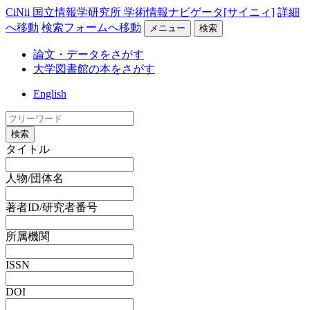
CiNii 国立情報学研究所 学術情報ナビゲータ[サイニィ]
詳細
へ移動
検索フォームへ移動
メニュー
検索
論文・データをさがす
大学図書館の本をさがす
English
検索
タイトル
人物/団体名
著者ID/研究者番号
所属機関
ISSN
DOI