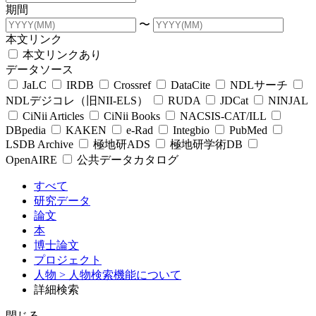
期間
〜
本文リンク
本文リンクあり
データソース
JaLC
IRDB
Crossref
DataCite
NDLサーチ
NDLデジコレ（旧NII-ELS）
RUDA
JDCat
NINJAL
CiNii Articles
CiNii Books
NACSIS-CAT/ILL
DBpedia
KAKEN
e-Rad
Integbio
PubMed
LSDB Archive
極地研ADS
極地研学術DB
OpenAIRE
公共データカタログ
すべて
研究データ
論文
本
博士論文
プロジェクト
人物
> 人物検索機能について
詳細検索
閉じる