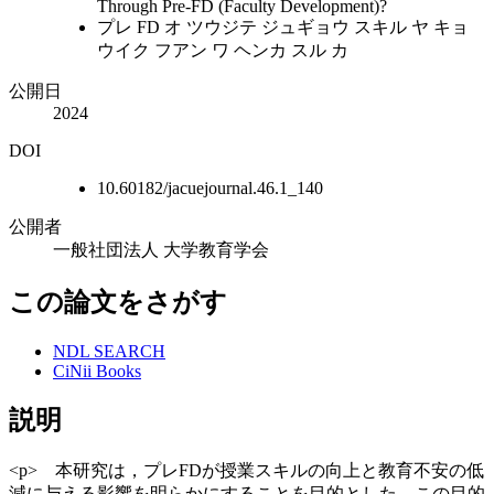
Through Pre-FD (Faculty Development)?
プレ FD オ ツウジテ ジュギョウ スキル ヤ キョ
ウイク フアン ワ ヘンカ スル カ
公開日
2024
DOI
10.60182/jacuejournal.46.1_140
公開者
一般社団法人 大学教育学会
この論文をさがす
NDL SEARCH
CiNii Books
説明
<p> 本研究は，プレFDが授業スキルの向上と教育不安の低
減に与える影響を明らかにすることを目的とした．この目的