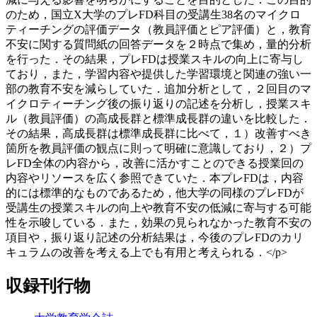
のため，国立X大学のプレFD科目の受講生38名のマイクロ
ティーチングの評価データ（教員評価とピア評価）と，教育
不安に関する質問紙の回答データを２時点で集め，量的分析
を行った．その結果，プレFDは授業スキルの向上に寄与し
ており，また，学習内容や提供した学習環境と関連の強い一
部の教育不安を減らしていた．追加分析として，２回目のマ
イクロティーチング後の振り返りの記述を分析し，授業スキ
ル（教員評価）の高成長群と標準成長群の違いを比較した．
その結果，高成長群は標準成長群に比べて，１）改善すべき
箇所を教員評価の観点に則って明確に意識しており，２）プ
レFD全体の内容から，改善に活かすことのできる授業回の
内容やリソースを広く参照できていた．本プレFDは，内容
的には標準的なものであるため，他大学の同様のプレFDが
受講生の授業スキルの向上や教育不安の低減に寄与する可能
性を示唆している．また，効果の見られなかった教育不安の
項目や，振り返り記述の分析結果は，今後のプレFDのカリ
キュラムの改善を考える上でも有用と考えられる．</p>
収録刊行物