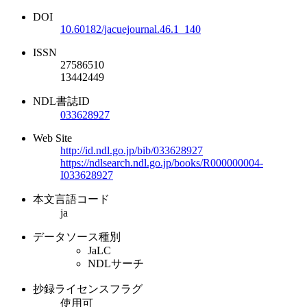
DOI
10.60182/jacuejournal.46.1_140
ISSN
27586510
13442449
NDL書誌ID
033628927
Web Site
http://id.ndl.go.jp/bib/033628927
https://ndlsearch.ndl.go.jp/books/R000000004-
I033628927
本文言語コード
ja
データソース種別
JaLC
NDLサーチ
抄録ライセンスフラグ
使用可