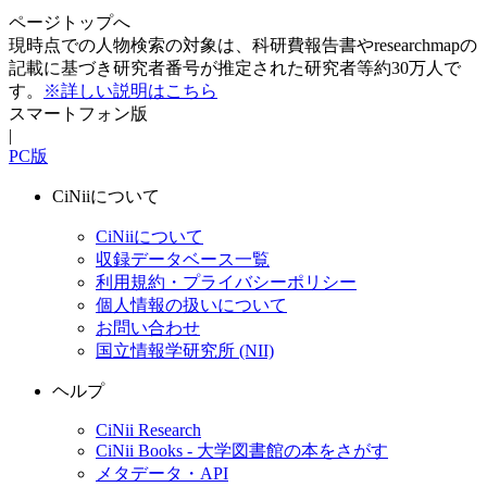
ページトップへ
現時点での人物検索の対象は、科研費報告書やresearchmapの
記載に基づき研究者番号が推定された研究者等約30万人で
す。
※詳しい説明はこちら
スマートフォン版
|
PC版
CiNiiについて
CiNiiについて
収録データベース一覧
利用規約・プライバシーポリシー
個人情報の扱いについて
お問い合わせ
国立情報学研究所 (NII)
ヘルプ
CiNii Research
CiNii Books - 大学図書館の本をさがす
メタデータ・API