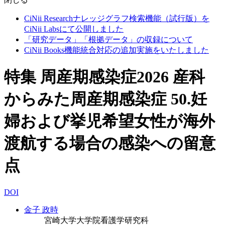
CiNii Researchナレッジグラフ検索機能（試行版）を
CiNii Labsにて公開しました
「研究データ」「根拠データ」の収録について
CiNii Books機能統合対応の追加実施をいたしました
特集 周産期感染症2026 産科
からみた周産期感染症 50.妊
婦および挙児希望女性が海外
渡航する場合の感染への留意
点
DOI
金子 政時
宮崎大学大学院看護学研究科