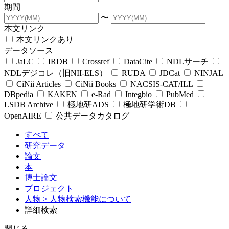
期間
〜
本文リンク
本文リンクあり
データソース
JaLC
IRDB
Crossref
DataCite
NDLサーチ
NDLデジコレ（旧NII-ELS）
RUDA
JDCat
NINJAL
CiNii Articles
CiNii Books
NACSIS-CAT/ILL
DBpedia
KAKEN
e-Rad
Integbio
PubMed
LSDB Archive
極地研ADS
極地研学術DB
OpenAIRE
公共データカタログ
すべて
研究データ
論文
本
博士論文
プロジェクト
人物
> 人物検索機能について
詳細検索
閉じる