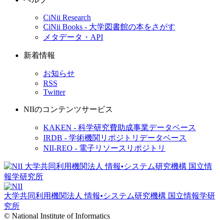
CiNii Research
CiNii Books - 大学図書館の本をさがす
メタデータ・API
新着情報
お知らせ
RSS
Twitter
NIIのコンテンツサービス
KAKEN - 科学研究費助成事業データベース
IRDB - 学術機関リポジトリデータベース
NII-REO - 電子リソースリポジトリ
大学共同利用機関法人 情報•システム研究機構
国立情報学研
究所
© National Institute of Informatics