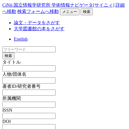
CiNii 国立情報学研究所 学術情報ナビゲータ[サイニィ]
詳細
へ移動
検索フォームへ移動
メニュー
検索
論文・データをさがす
大学図書館の本をさがす
English
検索
タイトル
人物/団体名
著者ID/研究者番号
所属機関
ISSN
DOI