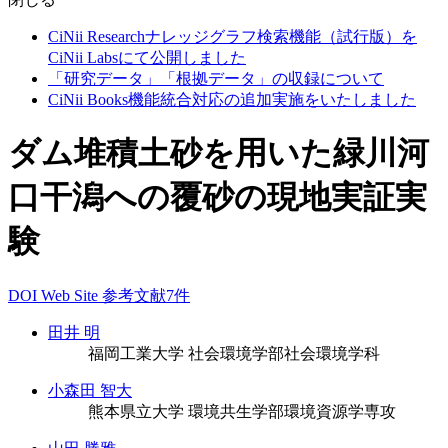
CiNii Researchナレッジグラフ検索機能（試行版）を
CiNii Labsにて公開しました
「研究データ」「根拠データ」の収録について
CiNii Books機能統合対応の追加実施をいたしました
ダム堆積土砂を用いた緑川河
口干潟への覆砂の現地実証実
験
DOI
Web Site
参考文献7件
田井 明
福岡工業大学 社会環境学部社会環境学科
小森田 智大
熊本県立大学 環境共生学部環境資源学専攻