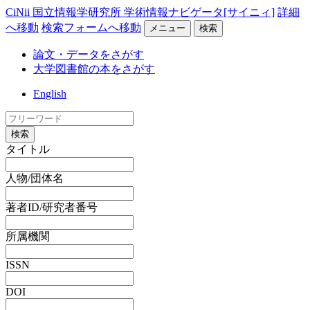
CiNii 国立情報学研究所 学術情報ナビゲータ[サイニィ]
詳細
へ移動
検索フォームへ移動
メニュー
検索
論文・データをさがす
大学図書館の本をさがす
English
検索
タイトル
人物/団体名
著者ID/研究者番号
所属機関
ISSN
DOI