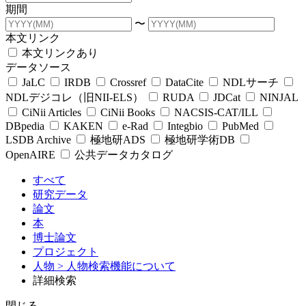
期間
〜
本文リンク
本文リンクあり
データソース
JaLC
IRDB
Crossref
DataCite
NDLサーチ
NDLデジコレ（旧NII-ELS）
RUDA
JDCat
NINJAL
CiNii Articles
CiNii Books
NACSIS-CAT/ILL
DBpedia
KAKEN
e-Rad
Integbio
PubMed
LSDB Archive
極地研ADS
極地研学術DB
OpenAIRE
公共データカタログ
すべて
研究データ
論文
本
博士論文
プロジェクト
人物
> 人物検索機能について
詳細検索
閉じる