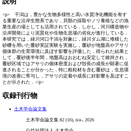
説明
<p> 干潟は，豊かな生物多様性と高い水質浄化機能を有す
る重要な沿岸生態系であり，貝類の採取やノリ養殖などの漁
業生産の場としても活用されている．しかし，河川構造物や
沿岸開発により泥質化や生物生息場の劣化が進行している．
本研究では，緑川河口干潟を対象に，緑川ダム湖に堆積した
砂礫を用いた覆砂実証実験を実施し，覆砂が地盤高やアサリ
個体群の生育環境に及ぼす影響を評価した．得られた結果と
して，覆砂後半年間，地盤高はおおむね安定して維持され，
覆砂区域ではアサリの個体密度および殻長の成長が顕著に促
進されることが分かった．特に粗粒材を含む覆砂は，生息環
境の改善に寄与し，アサリの定着や成長に好影響を及ぼすこ
とが示された．</p>
収録刊行物
土木学会論文集
土木学会論文集 82 (16), n/a-, 2026
公益社団法人 土木学会