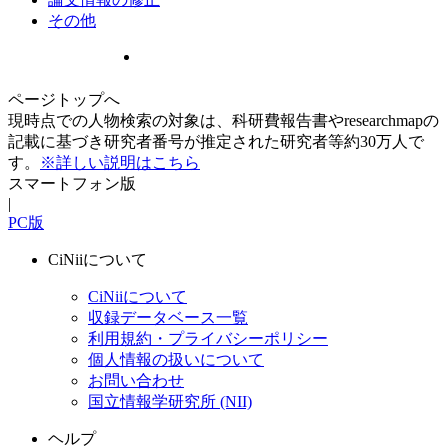
その他
ページトップへ
現時点での人物検索の対象は、科研費報告書やresearchmapの
記載に基づき研究者番号が推定された研究者等約30万人で
す。
※詳しい説明はこちら
スマートフォン版
|
PC版
CiNiiについて
CiNiiについて
収録データベース一覧
利用規約・プライバシーポリシー
個人情報の扱いについて
お問い合わせ
国立情報学研究所 (NII)
ヘルプ