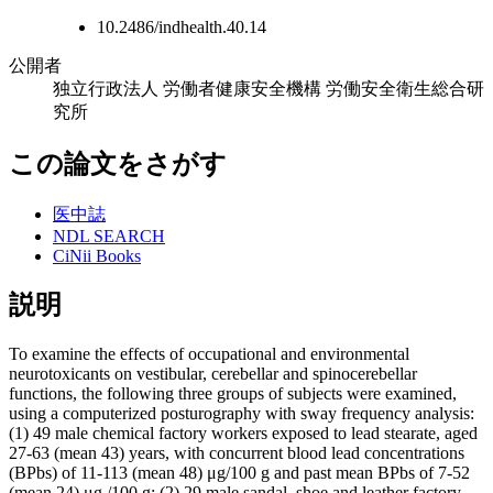
10.2486/indhealth.40.14
公開者
独立行政法人 労働者健康安全機構 労働安全衛生総合研
究所
この論文をさがす
医中誌
NDL SEARCH
CiNii Books
説明
To examine the effects of occupational and environmental
neurotoxicants on vestibular, cerebellar and spinocerebellar
functions, the following three groups of subjects were examined,
using a computerized posturography with sway frequency analysis:
(1) 49 male chemical factory workers exposed to lead stearate, aged
27-63 (mean 43) years, with concurrent blood lead concentrations
(BPbs) of 11-113 (mean 48) μg/100 g and past mean BPbs of 7-52
(mean 24) μg /100 g; (2) 29 male sandal, shoe and leather factory