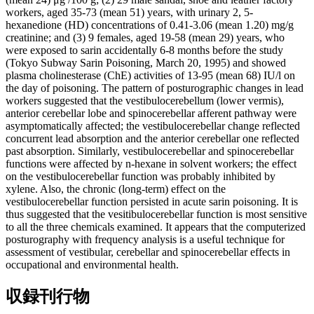
workers, aged 35-73 (mean 51) years, with urinary 2, 5-
hexanedione (HD) concentrations of 0.41-3.06 (mean 1.20) mg/g
creatinine; and (3) 9 females, aged 19-58 (mean 29) years, who
were exposed to sarin accidentally 6-8 months before the study
(Tokyo Subway Sarin Poisoning, March 20, 1995) and showed
plasma cholinesterase (ChE) activities of 13-95 (mean 68) IU/l on
the day of poisoning. The pattern of posturographic changes in lead
workers suggested that the vestibulocerebellum (lower vermis),
anterior cerebellar lobe and spinocerebellar afferent pathway were
asymptomatically affected; the vestibulocerebellar change reflected
concurrent lead absorption and the anterior cerebellar one reflected
past absorption. Similarly, vestibulocerebellar and spinocerebellar
functions were affected by n-hexane in solvent workers; the effect
on the vestibulocerebellar function was probably inhibited by
xylene. Also, the chronic (long-term) effect on the
vestibulocerebellar function persisted in acute sarin poisoning. It is
thus suggested that the vesitibulocerebellar function is most sensitive
to all the three chemicals examined. It appears that the computerized
posturography with frequency analysis is a useful technique for
assessment of vestibular, cerebellar and spinocerebellar effects in
occupational and environmental health.
収録刊行物