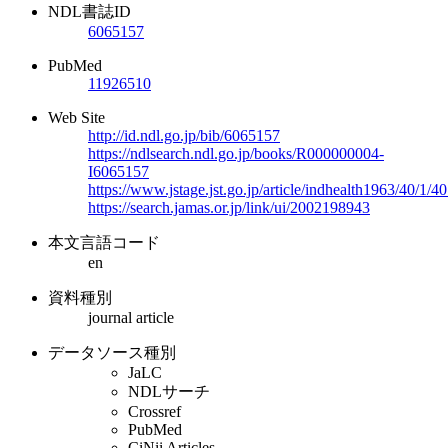
NDL書誌ID
6065157
PubMed
11926510
Web Site
http://id.ndl.go.jp/bib/6065157
https://ndlsearch.ndl.go.jp/books/R000000004-
I6065157
https://www.jstage.jst.go.jp/article/indhealth1963/40/1/
https://search.jamas.or.jp/link/ui/2002198943
本文言語コード
en
資料種別
journal article
データソース種別
JaLC
NDLサーチ
Crossref
PubMed
CiNii Articles