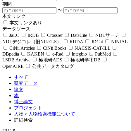
期間
〜
本文リンク
本文リンクあり
データソース
JaLC
IRDB
Crossref
DataCite
NDLサーチ
NDLデジコレ（旧NII-ELS）
RUDA
JDCat
NINJAL
CiNii Articles
CiNii Books
NACSIS-CAT/ILL
DBpedia
KAKEN
e-Rad
Integbio
PubMed
LSDB Archive
極地研ADS
極地研学術DB
OpenAIRE
公共データカタログ
すべて
研究データ
論文
本
博士論文
プロジェクト
人物
> 人物検索機能について
詳細検索
閉じる