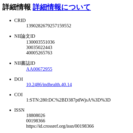
詳細情報
詳細情報について
CRID
1390282679257159552
NII論文ID
130003551036
30035022443
40005265763
NII書誌ID
AA00672955
DOI
10.2486/indhealth.40.14
COI
1:STN:280:DC%2BD387ptlWjsA%3D%3D
ISSN
18808026
00198366
https://id.crossref.org/issn/00198366