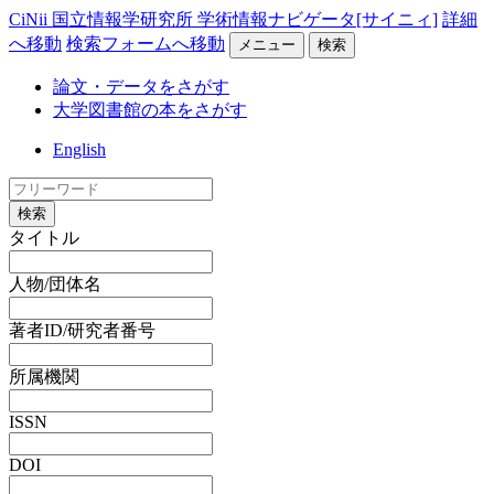
CiNii 国立情報学研究所 学術情報ナビゲータ[サイニィ]
詳細
へ移動
検索フォームへ移動
メニュー
検索
論文・データをさがす
大学図書館の本をさがす
English
検索
タイトル
人物/団体名
著者ID/研究者番号
所属機関
ISSN
DOI