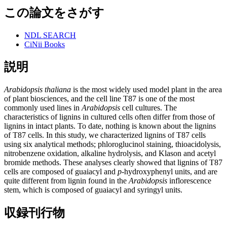
この論文をさがす
NDL SEARCH
CiNii Books
説明
Arabidopsis thaliana
is the most widely used model plant in the area
of plant biosciences, and the cell line T87 is one of the most
commonly used lines in
Arabidopsis
cell cultures. The
characteristics of lignins in cultured cells often differ from those of
lignins in intact plants. To date, nothing is known about the lignins
of T87 cells. In this study, we characterized lignins of T87 cells
using six analytical methods; phloroglucinol staining, thioacidolysis,
nitrobenzene oxidation, alkaline hydrolysis, and Klason and acetyl
bromide methods. These analyses clearly showed that lignins of T87
cells are composed of guaiacyl and
p
-hydroxyphenyl units, and are
quite different from lignin found in the
Arabidopsis
inflorescence
stem, which is composed of guaiacyl and syringyl units.
収録刊行物