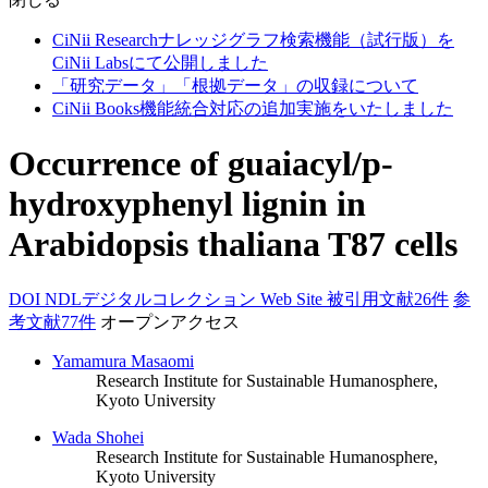
CiNii Researchナレッジグラフ検索機能（試行版）を
CiNii Labsにて公開しました
「研究データ」「根拠データ」の収録について
CiNii Books機能統合対応の追加実施をいたしました
Occurrence of guaiacyl/p-
hydroxyphenyl lignin in
Arabidopsis thaliana T87 cells
DOI
NDLデジタルコレクション
Web Site
被引用文献26件
参
考文献77件
オープンアクセス
Yamamura Masaomi
Research Institute for Sustainable Humanosphere,
Kyoto University
Wada Shohei
Research Institute for Sustainable Humanosphere,
Kyoto University