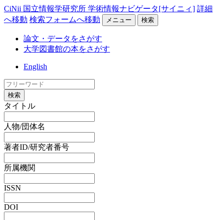
CiNii 国立情報学研究所 学術情報ナビゲータ[サイニィ]
詳細
へ移動
検索フォームへ移動
メニュー
検索
論文・データをさがす
大学図書館の本をさがす
English
検索
タイトル
人物/団体名
著者ID/研究者番号
所属機関
ISSN
DOI