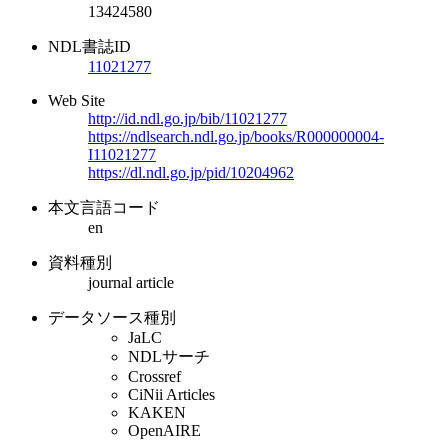
13424580
NDL書誌ID
11021277
Web Site
http://id.ndl.go.jp/bib/11021277
https://ndlsearch.ndl.go.jp/books/R000000004-
I11021277
https://dl.ndl.go.jp/pid/10204962
本文言語コード
en
資料種別
journal article
データソース種別
JaLC
NDLサーチ
Crossref
CiNii Articles
KAKEN
OpenAIRE