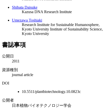
Shibata Daisuke
Kazusa DNA Research Institute
Umezawa Toshiaki
Research Institute for Sustainable Humanosphere,
Kyoto University
Institute of Sustainability Science,
Kyoto University
書誌事項
公開日
2011
資源種別
journal article
DOI
10.5511/plantbiotechnology.10.0823c
公開者
日本植物バイオテクノロジー学会