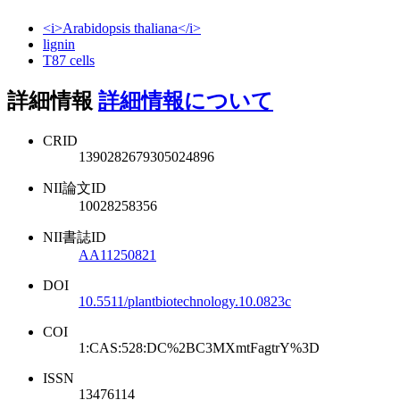
<i>Arabidopsis thaliana</i>
lignin
T87 cells
詳細情報
詳細情報について
CRID
1390282679305024896
NII論文ID
10028258356
NII書誌ID
AA11250821
DOI
10.5511/plantbiotechnology.10.0823c
COI
1:CAS:528:DC%2BC3MXmtFagtrY%3D
ISSN
13476114