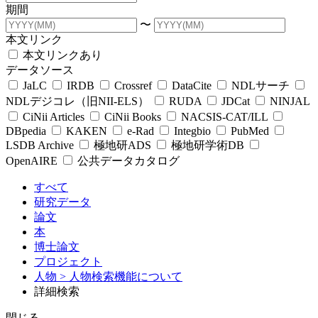
期間
〜
本文リンク
本文リンクあり
データソース
JaLC
IRDB
Crossref
DataCite
NDLサーチ
NDLデジコレ（旧NII-ELS）
RUDA
JDCat
NINJAL
CiNii Articles
CiNii Books
NACSIS-CAT/ILL
DBpedia
KAKEN
e-Rad
Integbio
PubMed
LSDB Archive
極地研ADS
極地研学術DB
OpenAIRE
公共データカタログ
すべて
研究データ
論文
本
博士論文
プロジェクト
人物
> 人物検索機能について
詳細検索
閉じる