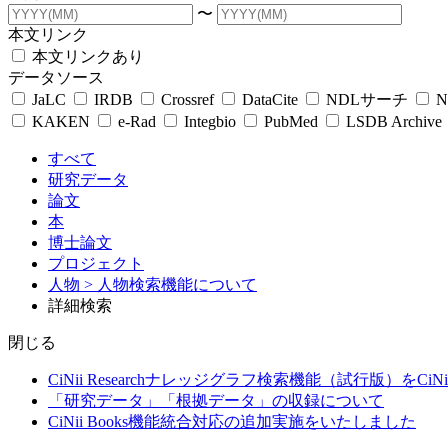
〜
本文リンク
本文リンクあり
データソース
JaLC
IRDB
Crossref
DataCite
NDLサーチ
N
KAKEN
e-Rad
Integbio
PubMed
LSDB Archive
すべて
研究データ
論文
本
博士論文
プロジェクト
人物
> 人物検索機能について
詳細検索
閉じる
CiNii Researchナレッジグラフ検索機能（試行版）をCiN
「研究データ」「根拠データ」の収録について
CiNii Books機能統合対応の追加実施をいたしました