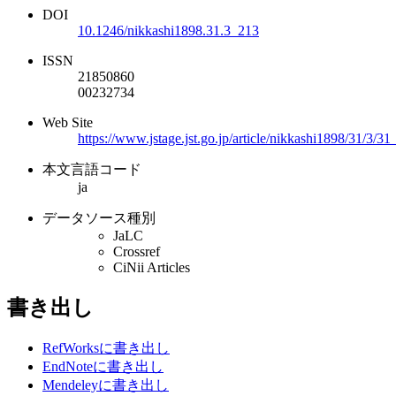
DOI
10.1246/nikkashi1898.31.3_213
ISSN
21850860
00232734
Web Site
https://www.jstage.jst.go.jp/article/nikkashi1898/31/3/3
本文言語コード
ja
データソース種別
JaLC
Crossref
CiNii Articles
書き出し
RefWorksに書き出し
EndNoteに書き出し
Mendeleyに書き出し