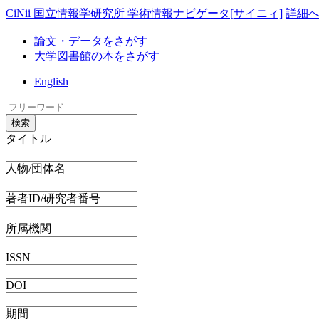
CiNii 国立情報学研究所 学術情報ナビゲータ[サイニィ]
詳細
論文・データをさがす
大学図書館の本をさがす
English
検索
タイトル
人物/団体名
著者ID/研究者番号
所属機関
ISSN
DOI
期間