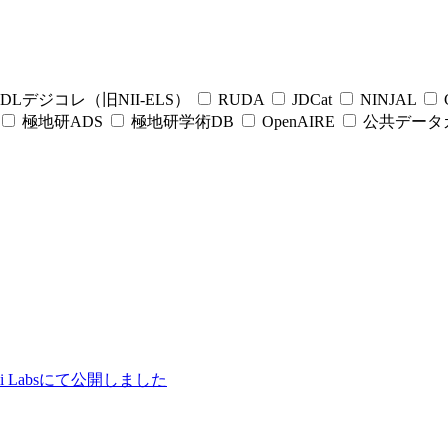
DLデジコレ（旧NII-ELS）
RUDA
JDCat
NINJAL
C
極地研ADS
極地研学術DB
OpenAIRE
公共データ
ii Labsにて公開しました