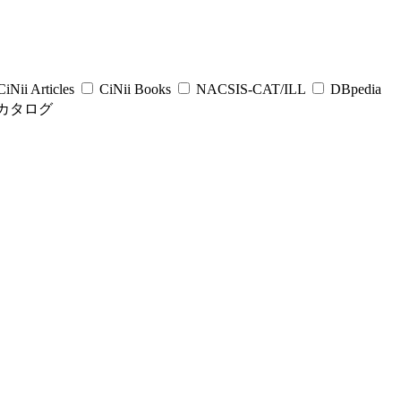
iNii Articles
CiNii Books
NACSIS-CAT/ILL
DBpedia
カタログ