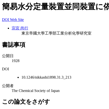
簡易水分定量裝置並同裝置に
DOI
Web Site
宗宮 尚行
東京帝國大學工學部工業分析化學研究室
書誌事項
公開日
1928
DOI
10.1246/nikkashi1898.31.3_213
公開者
The Chemical Society of Japan
この論文をさがす