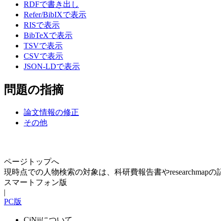
RDFで書き出し
Refer/BibIXで表示
RISで表示
BibTeXで表示
TSVで表示
CSVで表示
JSON-LDで表示
問題の指摘
論文情報の修正
その他
ページトップへ
現時点での人物検索の対象は、科研費報告書やresearchma
スマートフォン版
|
PC版
CiNiiについて