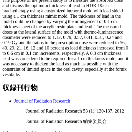
The purpose of the present study is to measure the absorbed dose
and discuss the optimum thickness of lead in HDR 192-Ir
brachytherapy using a customized intraoral mold with lead shield
using a 1 cm thickness mimic mold. The thickness of lead in the
mold could be changed by varying the arrangement of 0.1 cm
thickness sheet of the acrylic resin plate and lead. The measured
doses at the lateral surface of the mold with thermo-luminescence
dosimeter were reduced to 1.12, 0.79, 0.57, 0.41, 0.31, 0.24 and
0.19 Gy and the ratios to the prescription dose were reduced to 56,
40, 29, 21, 16, 12 and 10 percent as lead thickness increased from 0
to 0.6 cm in 0.1 cm increments, respectively. A 0.3 cm thickness
lead was considered to be required for a 1 cm thickness mold, and it
was necessary to thicken the lead as much as possible with the
constraint of limited space in the oral cavity, especially at the fornix
vestibule.
収録刊行物
Journal of Radiation Research
Journal of Radiation Research 53 (1), 130-137, 2012
Journal of Radiation Research 編集委員会