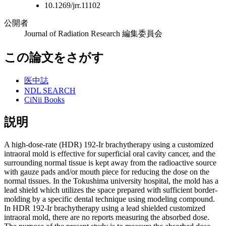
10.1269/jrr.11102
公開者
Journal of Radiation Research 編集委員会
この論文をさがす
医中誌
NDL SEARCH
CiNii Books
説明
A high-dose-rate (HDR) 192-Ir brachytherapy using a customized
intraoral mold is effective for superficial oral cavity cancer, and the
surrounding normal tissue is kept away from the radioactive source
with gauze pads and/or mouth piece for reducing the dose on the
normal tissues. In the Tokushima university hospital, the mold has a
lead shield which utilizes the space prepared with sufficient border-
molding by a specific dental technique using modeling compound.
In HDR 192-Ir brachytherapy using a lead shielded customized
intraoral mold, there are no reports measuring the absorbed dose.