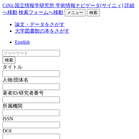
CiNii 国立情報学研究所 学術情報ナビゲータ[サイニィ]
詳細
へ移動
検索フォームへ移動
メニュー
検索
論文・データをさがす
大学図書館の本をさがす
English
検索
タイトル
人物/団体名
著者ID/研究者番号
所属機関
ISSN
DOI