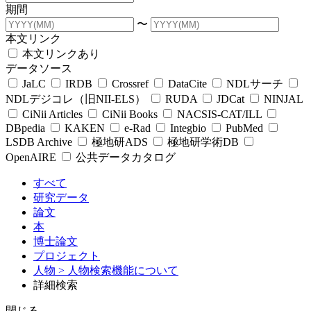
期間
〜
本文リンク
本文リンクあり
データソース
JaLC
IRDB
Crossref
DataCite
NDLサーチ
NDLデジコレ（旧NII-ELS）
RUDA
JDCat
NINJAL
CiNii Articles
CiNii Books
NACSIS-CAT/ILL
DBpedia
KAKEN
e-Rad
Integbio
PubMed
LSDB Archive
極地研ADS
極地研学術DB
OpenAIRE
公共データカタログ
すべて
研究データ
論文
本
博士論文
プロジェクト
人物
> 人物検索機能について
詳細検索
閉じる