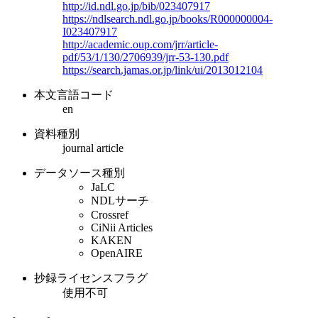
http://id.ndl.go.jp/bib/023407917
https://ndlsearch.ndl.go.jp/books/R000000004-
I023407917
http://academic.oup.com/jrr/article-
pdf/53/1/130/2706939/jrr-53-130.pdf
https://search.jamas.or.jp/link/ui/2013012104
本文言語コード
en
資料種別
journal article
データソース種別
JaLC
NDLサーチ
Crossref
CiNii Articles
KAKEN
OpenAIRE
抄録ライセンスフラグ
使用不可