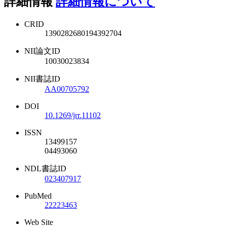
詳細情報
詳細情報について
CRID
1390282680194392704
NII論文ID
10030023834
NII書誌ID
AA00705792
DOI
10.1269/jrr.11102
ISSN
13499157
04493060
NDL書誌ID
023407917
PubMed
22223463
Web Site