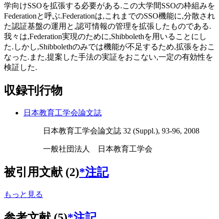
学向けSSOを拡張する必要がある.この大学間SSOの枠組みを
Federationと呼ぶ.Federationは,これまでのSSO機能に,分散され
た認証基盤の運用と,認可情報の管理を拡張したものである.
我々は,Federation実現のために,Shibbolethを用いることにし
た.しかし,Shibbolethのみでは機能が不足するため,拡張をおこ
なった.また,提案した手法の実証をおこない,一定の有効性を
検証した.
収録刊行物
日本教育工学会論文誌
日本教育工学会論文誌 32 (Suppl.), 93-96, 2008
一般社団法人 日本教育工学会
被引用文献 (2)
*注記
もっと見る
参考文献 (5)
*注記