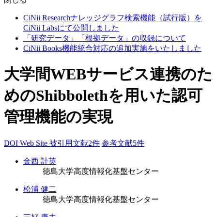
CiNii Researchナレッジグラフ検索機能（試行版）を
CiNii Labsにて公開しました
「研究データ」「根拠データ」の収録について
CiNii Books機能統合対応の追加実施をいたしました
大学間WEBサービス連携のた
めのShibbolethを用いた認可
管理機能の実現
DOI
Web Site
被引用文献2件
参考文献5件
金西 計英
徳島大学高度情報化基盤センター
松浦 健二
徳島大学高度情報化基盤センター