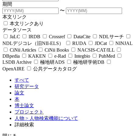
期間
〜
本文リンク
本文リンクあり
データソース
JaLC
IRDB
Crossref
DataCite
NDLサーチ
NDLデジコレ（旧NII-ELS）
RUDA
JDCat
NINJAL
CiNii Articles
CiNii Books
NACSIS-CAT/ILL
DBpedia
KAKEN
e-Rad
Integbio
PubMed
LSDB Archive
極地研ADS
極地研学術DB
OpenAIRE
公共データカタログ
すべて
研究データ
論文
本
博士論文
プロジェクト
人物
> 人物検索機能について
詳細検索
閉じる