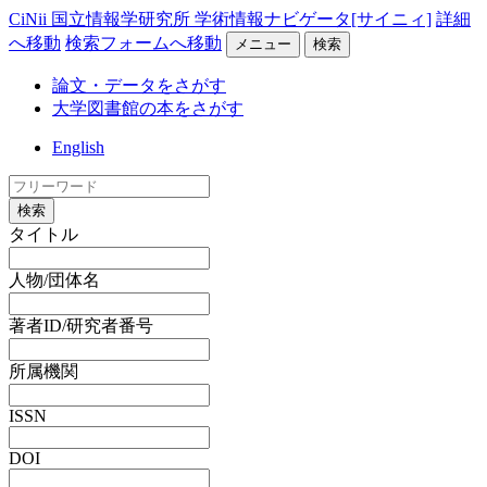
CiNii 国立情報学研究所 学術情報ナビゲータ[サイニィ]
詳細
へ移動
検索フォームへ移動
メニュー
検索
論文・データをさがす
大学図書館の本をさがす
English
検索
タイトル
人物/団体名
著者ID/研究者番号
所属機関
ISSN
DOI