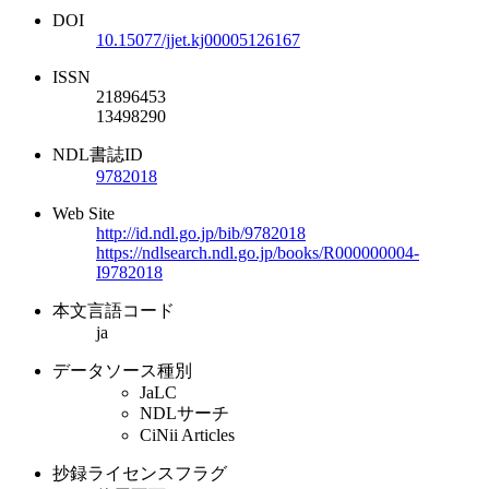
DOI
10.15077/jjet.kj00005126167
ISSN
21896453
13498290
NDL書誌ID
9782018
Web Site
http://id.ndl.go.jp/bib/9782018
https://ndlsearch.ndl.go.jp/books/R000000004-
I9782018
本文言語コード
ja
データソース種別
JaLC
NDLサーチ
CiNii Articles
抄録ライセンスフラグ