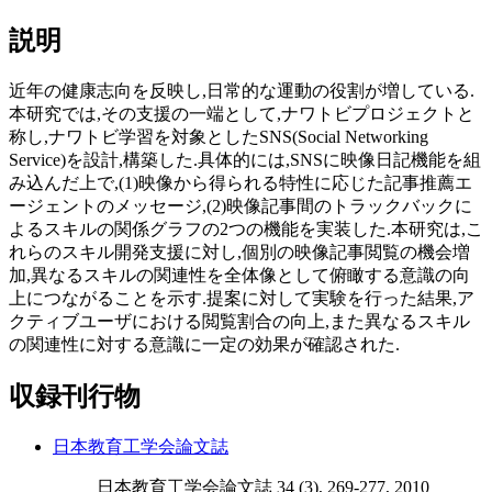
説明
近年の健康志向を反映し,日常的な運動の役割が増している.
本研究では,その支援の一端として,ナワトビプロジェクトと
称し,ナワトビ学習を対象としたSNS(Social Networking
Service)を設計,構築した.具体的には,SNSに映像日記機能を組
み込んだ上で,(1)映像から得られる特性に応じた記事推薦エ
ージェントのメッセージ,(2)映像記事間のトラックバックに
よるスキルの関係グラフの2つの機能を実装した.本研究は,こ
れらのスキル開発支援に対し,個別の映像記事閲覧の機会増
加,異なるスキルの関連性を全体像として俯瞰する意識の向
上につながることを示す.提案に対して実験を行った結果,ア
クティブユーザにおける閲覧割合の向上,また異なるスキル
の関連性に対する意識に一定の効果が確認された.
収録刊行物
日本教育工学会論文誌
日本教育工学会論文誌 34 (3), 269-277, 2010