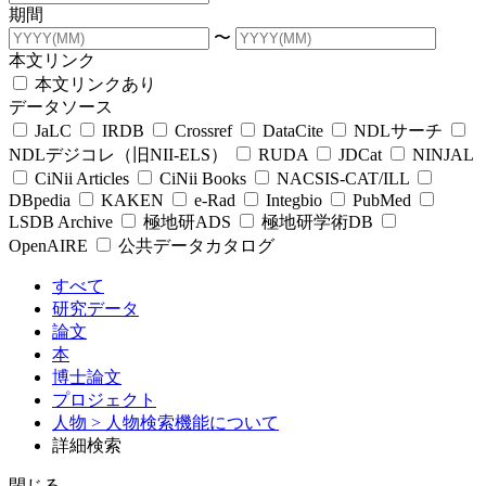
期間
〜
本文リンク
本文リンクあり
データソース
JaLC
IRDB
Crossref
DataCite
NDLサーチ
NDLデジコレ（旧NII-ELS）
RUDA
JDCat
NINJAL
CiNii Articles
CiNii Books
NACSIS-CAT/ILL
DBpedia
KAKEN
e-Rad
Integbio
PubMed
LSDB Archive
極地研ADS
極地研学術DB
OpenAIRE
公共データカタログ
すべて
研究データ
論文
本
博士論文
プロジェクト
人物
> 人物検索機能について
詳細検索
閉じる