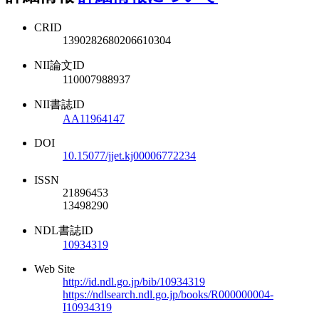
CRID
1390282680206610304
NII論文ID
110007988937
NII書誌ID
AA11964147
DOI
10.15077/jjet.kj00006772234
ISSN
21896453
13498290
NDL書誌ID
10934319
Web Site
http://id.ndl.go.jp/bib/10934319
https://ndlsearch.ndl.go.jp/books/R000000004-
I10934319