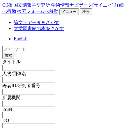
CiNii 国立情報学研究所 学術情報ナビゲータ[サイニィ]
詳細
へ移動
検索フォームへ移動
メニュー
検索
論文・データをさがす
大学図書館の本をさがす
English
検索
タイトル
人物/団体名
著者ID/研究者番号
所属機関
ISSN
DOI