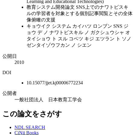
Learning and Educational Technologies)
教育システム開発論文 SNS上でのナワトビスキ
ルの学習者を対象とする個別記事閲覧とその全体
像俯瞰の支援
キョウイク システム カイハツ ロンブン SNS ジ
ョウ デ ノ ナワトビスキル ノ ガクシュウシャ オ
タイショウ ト スル コベツ キジ エツラン ト ソノ
ゼンタイゾウフカン ノ シエン
公開日
2010
DOI
10.15077/jjet.kj00006772234
公開者
一般社団法人 日本教育工学会
この論文をさがす
NDL SEARCH
CiNii Books