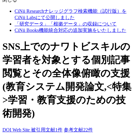
CiNii Researchナレッジグラフ検索機能（試行版）を
CiNii Labsにて公開しました
「研究データ」「根拠データ」の収録について
CiNii Books機能統合対応の追加実施をいたしました
SNS上でのナワトビスキルの
学習者を対象とする個別記事
閲覧とその全体像俯瞰の支援
(教育システム開発論文,<特集
>学習・教育支援のための技
術開発)
DOI
Web Site
被引用文献1件
参考文献22件