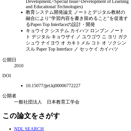
Development,<Special Issue>Development of Learning
and Educational Technologies)
教育システム開発論文 ノートとデジタル教材の
融合により"学習内容を書き留めること"を促進す
るPaper-Top Interfaceの設計・開発
キョウイク システム カイハツ ロンブン ノート
ト デジタル キョウザイ ノ ユウゴウ ニ ヨリ ガク
シュウ ナイヨウ オ カキトメル コト オ ソクシン
スル Paper Top Interface ノ セッケイ カイハツ
公開日
2010
DOI
10.15077/jjet.kj00006772227
公開者
一般社団法人 日本教育工学会
この論文をさがす
NDL SEARCH