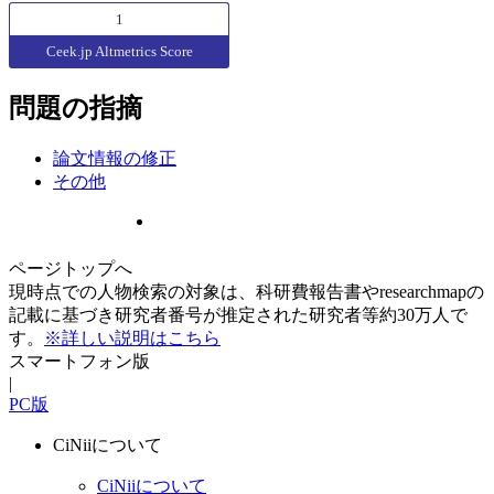
1
Ceek.jp Altmetrics Score
問題の指摘
論文情報の修正
その他
ページトップへ
現時点での人物検索の対象は、科研費報告書やresearchmapの
記載に基づき研究者番号が推定された研究者等約30万人で
す。
※詳しい説明はこちら
スマートフォン版
|
PC版
CiNiiについて
CiNiiについて