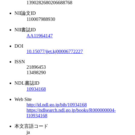
1390282680206688768
NII論文ID
110007988930
NII書誌ID
AA11964147
DOI
10.15077/jjet.kj00006772227
ISSN
21896453
13498290
NDL書誌ID
10934168
Web Site
http://id.ndl.go.jp/bib/10934168
https://ndlsearch.ndl.go.jp/books/R000000004-
I10934168
本文言語コード
ja