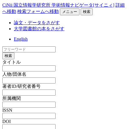
CiNii 国立情報学研究所 学術情報ナビゲータ[サイニィ]
詳細
へ移動
検索フォームへ移動
メニュー
検索
論文・データをさがす
大学図書館の本をさがす
English
検索
タイトル
人物/団体名
著者ID/研究者番号
所属機関
ISSN
DOI