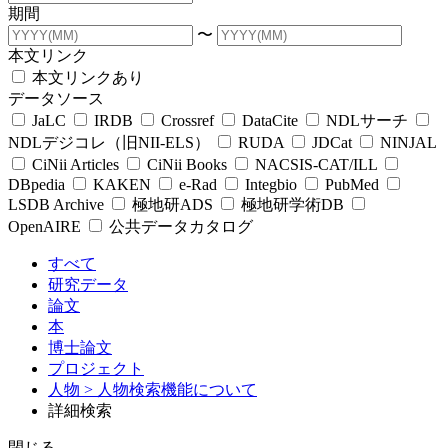
期間
〜
本文リンク
本文リンクあり
データソース
JaLC
IRDB
Crossref
DataCite
NDLサーチ
NDLデジコレ（旧NII-ELS）
RUDA
JDCat
NINJAL
CiNii Articles
CiNii Books
NACSIS-CAT/ILL
DBpedia
KAKEN
e-Rad
Integbio
PubMed
LSDB Archive
極地研ADS
極地研学術DB
OpenAIRE
公共データカタログ
すべて
研究データ
論文
本
博士論文
プロジェクト
人物
> 人物検索機能について
詳細検索
閉じる