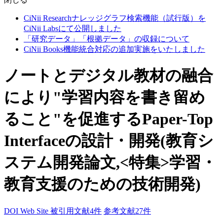
CiNii Researchナレッジグラフ検索機能（試行版）を
CiNii Labsにて公開しました
「研究データ」「根拠データ」の収録について
CiNii Books機能統合対応の追加実施をいたしました
ノートとデジタル教材の融合
により"学習内容を書き留め
ること"を促進するPaper-Top
Interfaceの設計・開発(教育シ
ステム開発論文,<特集>学習・
教育支援のための技術開発)
DOI
Web Site
被引用文献4件
参考文献27件