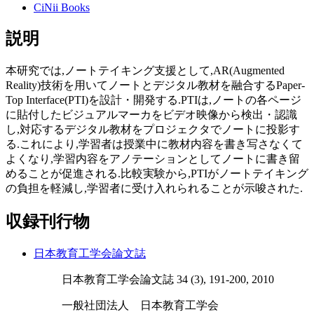
CiNii Books
説明
本研究では,ノートテイキング支援として,AR(Augmented
Reality)技術を用いてノートとデジタル教材を融合するPaper-
Top Interface(PTI)を設計・開発する.PTIは,ノートの各ページ
に貼付したビジュアルマーカをビデオ映像から検出・認識
し,対応するデジタル教材をプロジェクタでノートに投影す
る.これにより,学習者は授業中に教材内容を書き写さなくて
よくなり,学習内容をアノテーションとしてノートに書き留
めることが促進される.比較実験から,PTIがノートテイキング
の負担を軽減し,学習者に受け入れられることが示唆された.
収録刊行物
日本教育工学会論文誌
日本教育工学会論文誌 34 (3), 191-200, 2010
一般社団法人 日本教育工学会