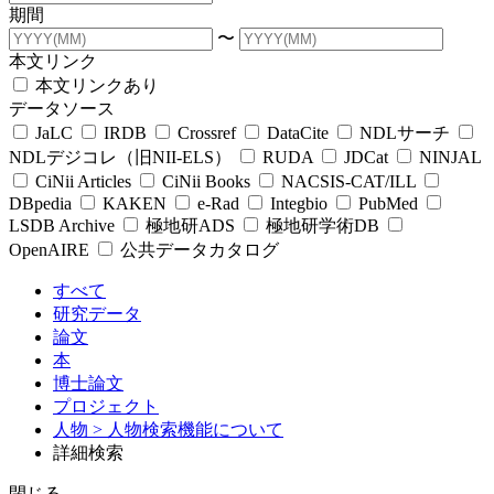
期間
〜
本文リンク
本文リンクあり
データソース
JaLC
IRDB
Crossref
DataCite
NDLサーチ
NDLデジコレ（旧NII-ELS）
RUDA
JDCat
NINJAL
CiNii Articles
CiNii Books
NACSIS-CAT/ILL
DBpedia
KAKEN
e-Rad
Integbio
PubMed
LSDB Archive
極地研ADS
極地研学術DB
OpenAIRE
公共データカタログ
すべて
研究データ
論文
本
博士論文
プロジェクト
人物
> 人物検索機能について
詳細検索
閉じる