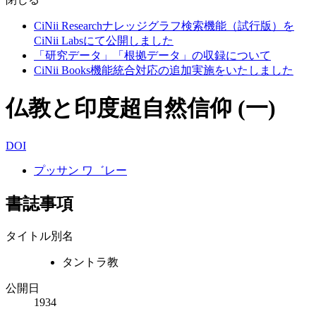
CiNii Researchナレッジグラフ検索機能（試行版）を
CiNii Labsにて公開しました
「研究データ」「根拠データ」の収録について
CiNii Books機能統合対応の追加実施をいたしました
仏教と印度超自然信仰 (一)
DOI
プッサン ワ゛レー
書誌事項
タイトル別名
タントラ教
公開日
1934