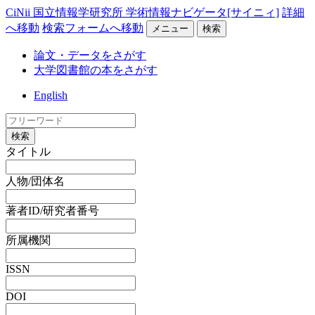
CiNii 国立情報学研究所 学術情報ナビゲータ[サイニィ]
詳細
へ移動
検索フォームへ移動
メニュー
検索
論文・データをさがす
大学図書館の本をさがす
English
検索
タイトル
人物/団体名
著者ID/研究者番号
所属機関
ISSN
DOI